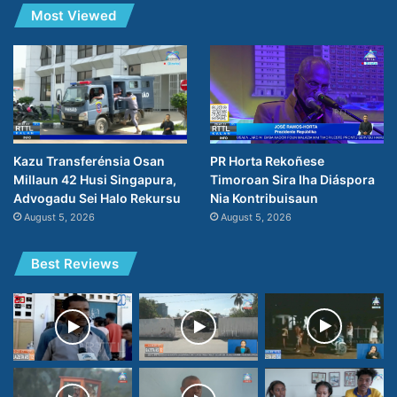
Most Viewed
PR Horta Rekoñese
Kazu Transferénsia Osan
Timoroan Sira Iha Diáspora
Millaun 42 Husi Singapura,
Nia Kontribuisaun
Advogadu Sei Halo Rekursu
August 5, 2026
August 5, 2026
Best Reviews