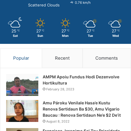
0.76 km/h
Scattered Clouds
25
27
27
27
27
℃
℃
℃
℃
℃
Sat
Sun
Mon
Tue
Wed
Popular
Recent
Comments
AMPM Apoiu Fundus Hodi Dezenvolve
Hortikultura
February 28, 2023
Amu Pároku Venilale Hasa’e Kustu
Renova Sertidaun Ba $30, Amu Vigario
Baucau : Renova Sertidaun Ne’e $2 De’it
August 8, 2022
Francisco Jeronimo Sei Tau Prioridade