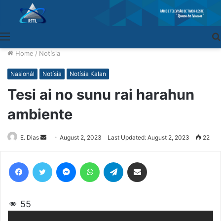
Menu
Home
/
Notísia
Nasionál
Notísia
Notísia Kalan
Tesi ai no sunu rai harahun
ambiente
E. Dias
Send
August 2, 2023
Last Updated: August 2, 2023
22
an
email
Facebook
Twitter
Messenger
WhatsApp
Telegram
Share via Email
55