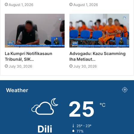
August 1, 2026
August 1, 2026
La Kumpri Notifikasaun
Advogadu: Kazu Scamming
Tribunál, SIK…
Iha Metiaut…
July 30, 2026
July 30, 2026
Weather
25
℃
Dili
25º - 23º
77%