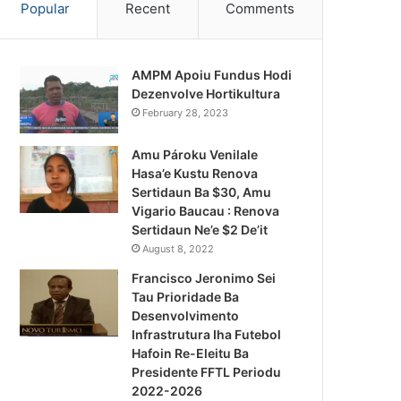
Popular
Recent
Comments
AMPM Apoiu Fundus Hodi
Dezenvolve Hortikultura
February 28, 2023
Amu Pároku Venilale
Hasa’e Kustu Renova
Sertidaun Ba $30, Amu
Vigario Baucau : Renova
Sertidaun Ne’e $2 De’it
August 8, 2022
Francisco Jeronimo Sei
Tau Prioridade Ba
Desenvolvimento
Infrastrutura Iha Futebol
Notísia Kalan
Hafoin Re-Eleitu Ba
Presidente FFTL Periodu
August 5, 2026
2022-2026