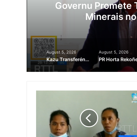
Lei Siberseguransa 
Kaptura Autór Kri
Est
August 5, 2026
August 5, 2026
Kazu Transferénsia Osan Millaun 42 Husi Singapura, Advogadu Sei Halo Rekursu