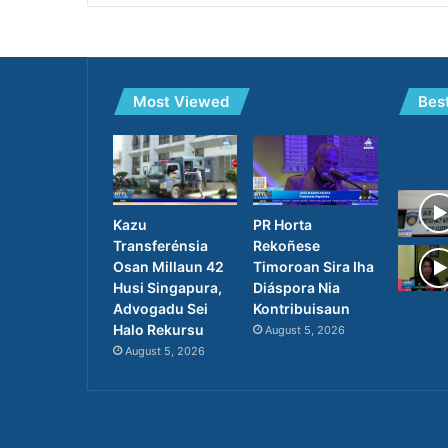
Most Viewed
Bes
PR Horta
Kazu
Rekoñese
Transferénsia
Timoroan Sira Iha
Osan Millaun 42
Diáspora Nia
Husi Singapura,
Kontribuisaun
Advogadu Sei
Halo Rekursu
August 5, 2026
August 5, 2026