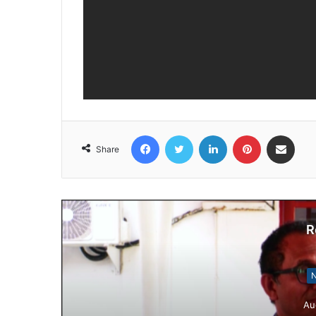
Facebook
Twitter
LinkedIn
Pinterest
Share via Email
Share
R
N
Au