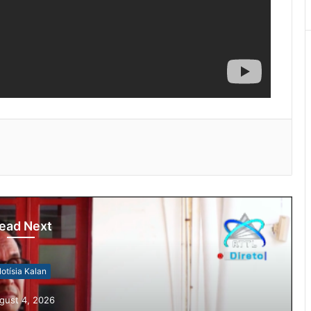
ead Next
otísia Kalan
gust 4, 2026