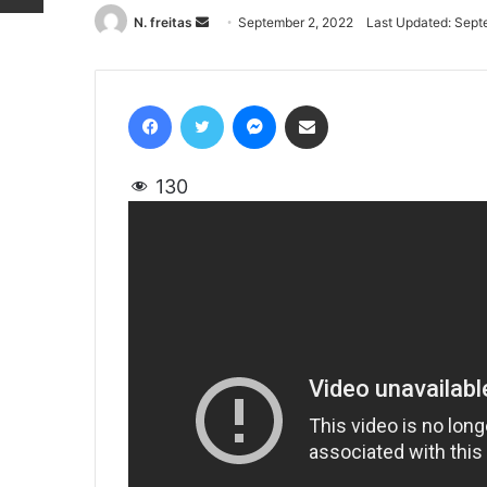
N. freitas
Send
September 2, 2022
Last Updated: Sept
an
email
Facebook
Twitter
Messenger
Share via Email
130