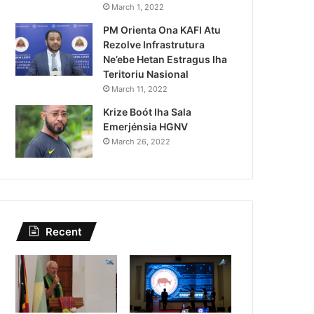
Kazu Transferénsia Osan M
March 1, 2022
PM Orienta Ona KAFI Atu
Singapura, Advogadu Sei
Rezolve Infrastrutura
Ne’ebe Hetan Estragus Iha
Teritoriu Nasional
March 11, 2022
Krize Boót Iha Sala
Emerjénsia HGNV
March 26, 2022
Recent