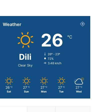
Weather
26
℃
Dili
26º - 23º
72%
3.48 km/h
Clear Sky
26
27
27
27
27
℃
℃
℃
℃
℃
Sat
Sun
Mon
Tue
Wed