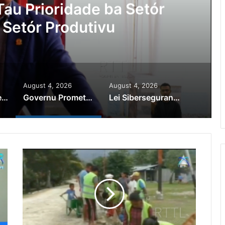
Ajuda Autoridade Polisiál
minozu ho Paradeiru Iha
ranjeiru
August 4, 2026
August 4, 2026
PR Horta Rekoñese Timoroan Sira Iha Diáspora Nia Kontribuisaun
Governu Promete Tau Prioridade ba Setór Minerais no Setór Produtivu
Lei Siberseguransa Ajuda Autoridade Polisiál Kaptura Autór Kriminozu ho Paradeiru Iha Estranjeiru