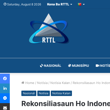
Kona Ba RTTL
Saturday, August 8 2026
NASIONÁL
MUNISÍPIU
NOTÍS
Facebook
Home
/
Notísia
/
Notísia Kalan
/
Rekonsiliasaun Ho Indon
LinkedIn
Messenger
Nasionál
Notísia
Notísia Kalan
Rekonsiliasaun Ho Indone
Share via Email