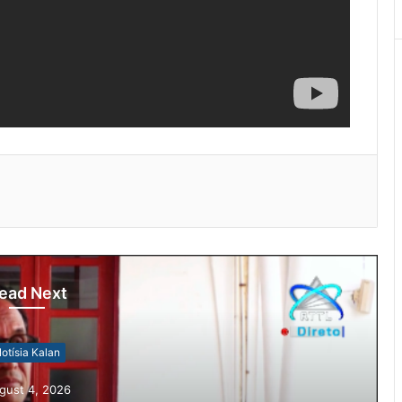
ead Next
otísia Kalan
gust 4, 2026