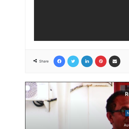
Facebook
Twitter
LinkedIn
Pinterest
Share via Email
Share
R
N
Au