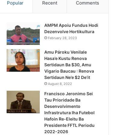
Popular
Recent
Comments
AMPM Apoiu Fundus Hodi
Dezenvolve Hortikultura
February 28, 2023
Amu Pároku Venilale
Hasa’e Kustu Renova
Sertidaun Ba $30, Amu
Vigario Baucau : Renova
Sertidaun Ne’e $2 De’it
August 8, 2022
Francisco Jeronimo Sei
Tau Prioridade Ba
Desenvolvimento
Infrastrutura Iha Futebol
Notísia Kalan
Hafoin Re-Eleitu Ba
Presidente FFTL Periodu
August 4, 2026
2022-2026