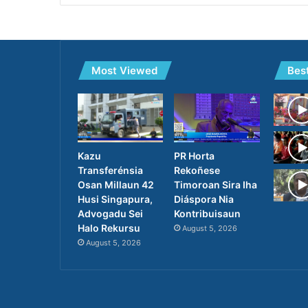
Most Viewed
Bes
PR Horta
Kazu
Rekoñese
Transferénsia
Timoroan Sira Iha
Osan Millaun 42
Diáspora Nia
Husi Singapura,
Kontribuisaun
Advogadu Sei
Halo Rekursu
August 5, 2026
August 5, 2026