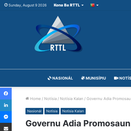
Kona Ba RTTL
Sunday, August 9 2026
NASIONÁL
MUNISÍPIU
NOTÍS
Facebook
Home
/
Notísia
/
Notísia Kalan
/
Governu Adia Promosau
LinkedIn
Messenger
Nasionál
Notísia
Notísia Kalan
Governu Adia Promosaun
Share via Email