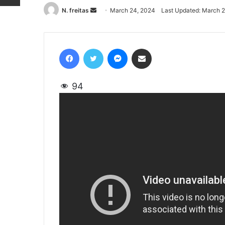
N. freitas
Send
March 24, 2024
Last Updated: March 
an
email
Facebook
Twitter
Messenger
Share via Email
94