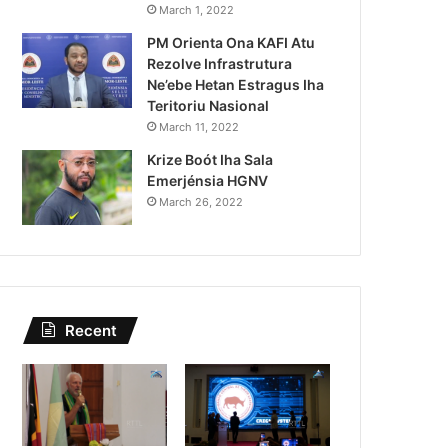
Lei Siberseguransa Ajuda Au
March 1, 2022
PM Orienta Ona KAFI Atu
Kaptura Autór Kriminozu h
Rezolve Infrastrutura
Estranjeiru
Ne’ebe Hetan Estragus Iha
Teritoriu Nasional
March 11, 2022
Krize Boót Iha Sala
Emerjénsia HGNV
March 26, 2022
Recent