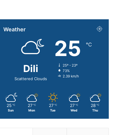
Weather
25
℃
Dili
25º - 23º
73%
2.39 km/h
Scattered Clouds
25
27
27
27
28
℃
℃
℃
℃
℃
Sun
Mon
Tue
Wed
Thu