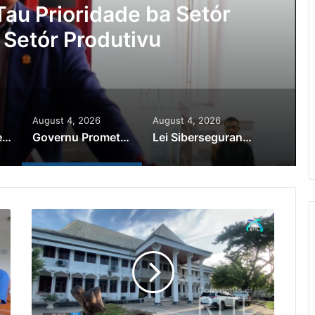
au Prioridade ba Setór
 Setór Produtivu
August 4, 2026
August 4, 2026
PR Horta Rekoñese Timoroan Sira Iha Diáspora Nia Kontribuisaun
Governu Promete Tau Prioridade ba Setór Minerais no Setór Produtivu
Lei Siberseguransa Ajuda Autoridade Polisiál Kaptura Autór Kriminozu ho Paradeiru Iha Estranjeiru