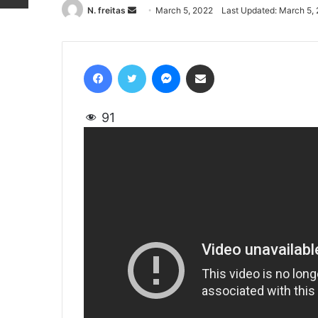
N. freitas
Send
March 5, 2022
Last Updated: March 5,
an
email
Facebook
Twitter
Messenger
Share via Email
91