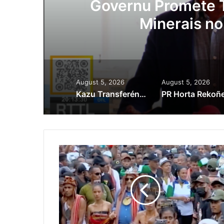
Lei Siberseguransa 
Kaptura Autór Kri
Est
August 5, 2026
August 5, 2026
Kazu Transferénsia Osan Millaun 42 Husi Singapura, Advogadu Sei Halo Rekursu