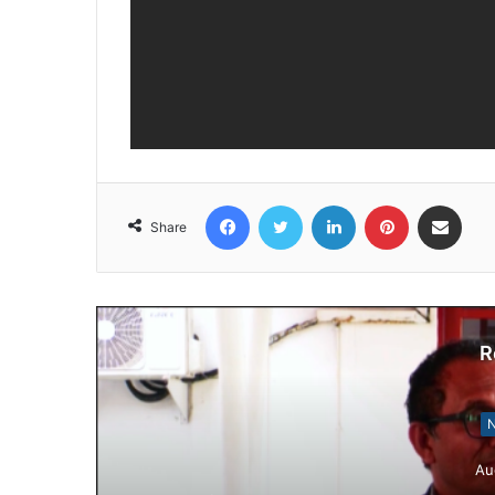
Facebook
Twitter
LinkedIn
Pinterest
Share via Email
Share
R
N
Au