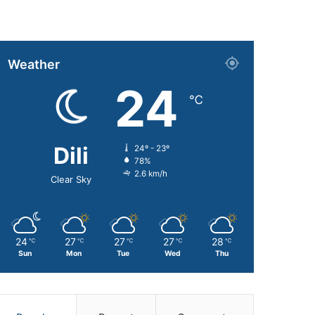
Weather
24
℃
Dili
24º - 23º
78%
2.6 km/h
Clear Sky
24
27
27
27
28
℃
℃
℃
℃
℃
Sun
Mon
Tue
Wed
Thu