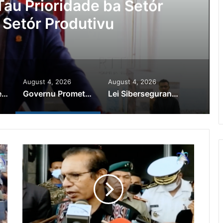
Ajuda Autoridade Polisiál
minozu ho Paradeiru Iha
ranjeiru
August 4, 2026
August 4, 2026
PR Horta Rekoñese Timoroan Sira Iha Diáspora Nia Kontribuisaun
Governu Promete Tau Prioridade ba Setór Minerais no Setór Produtivu
Lei Siberseguransa Ajuda Autoridade Polisiál Kaptura Autór Kriminozu ho Paradeiru Iha Estranjeiru