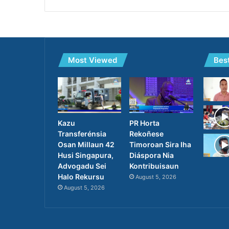
Most Viewed
Bes
PR Horta
Kazu
Rekoñese
Transferénsia
Timoroan Sira Iha
Osan Millaun 42
Diáspora Nia
Husi Singapura,
Kontribuisaun
Advogadu Sei
Halo Rekursu
August 5, 2026
August 5, 2026