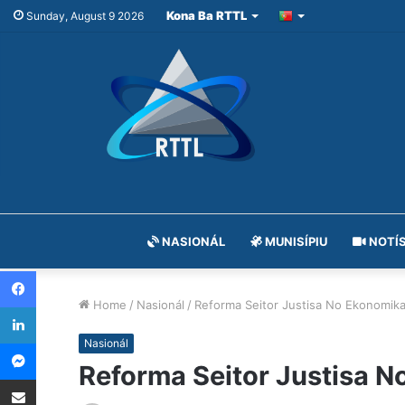
Kona Ba RTTL
Sunday, August 9 2026
NASIONÁL
MUNISÍPIU
NOTÍS
Facebook
Home
/
Nasionál
/
Reforma Seitor Justisa No Ekonomika 
LinkedIn
Messenger
Nasionál
Reforma Seitor Justisa N
Share via Email