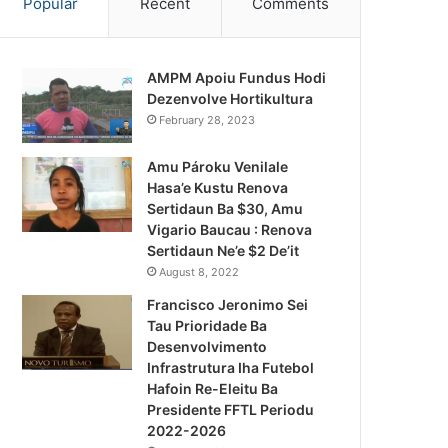
Popular
Recent
Comments
AMPM Apoiu Fundus Hodi
Dezenvolve Hortikultura
February 28, 2023
Amu Pároku Venilale
Hasa’e Kustu Renova
Sertidaun Ba $30, Amu
Vigario Baucau : Renova
Sertidaun Ne’e $2 De’it
August 8, 2022
Francisco Jeronimo Sei
Tau Prioridade Ba
Desenvolvimento
Infrastrutura Iha Futebol
Notísia Kalan
Hafoin Re-Eleitu Ba
Presidente FFTL Periodu
August 5, 2026
2022-2026