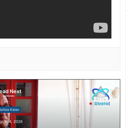
ead Next
otísia Kalan
gust 4, 2026