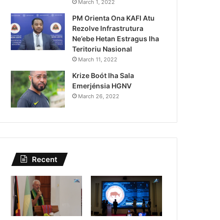
Kazu Transferénsia Osan M
March 1, 2022
PM Orienta Ona KAFI Atu
Singapura, Advogadu Sei
Rezolve Infrastrutura
Ne’ebe Hetan Estragus Iha
Teritoriu Nasional
March 11, 2022
Krize Boót Iha Sala
Emerjénsia HGNV
March 26, 2022
Recent