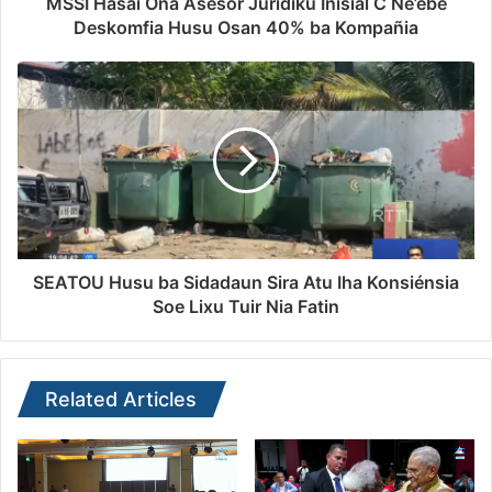
MSSI Hasai Ona Asesór Jurídiku Inisial C Ne’ebé
Deskomfia Husu Osan 40% ba Kompañia
SEATOU Husu ba Sidadaun Sira Atu Iha Konsiénsia
Soe Lixu Tuir Nia Fatin
Related Articles