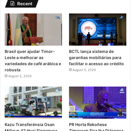
Recent
Brasil quer ajudar Timor-
BCTL lança sistema de
Leste a melhorar as
garantias mobiliárias para
variedades de café arábica e
facilitar o acesso ao crédito
robusta
August 5, 2026
August 5, 2026
PR Horta Rekoñese
Kazu Transferénsia Osan
Timoroan Sira Iha Diáspora
Millaun 42 Husi Singapura,