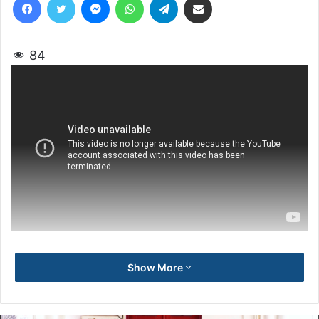
84
Show More