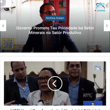
Notísia Kalan
Governu Promete Tau Prioridade ba Setór
Minerais no Setór Produtivu