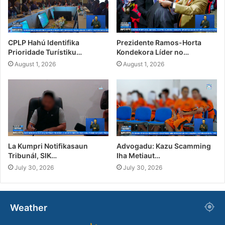
CPLP Hahú Identifika
Prezidente Ramos-Horta
Prioridade Turístiku…
Kondekora Líder no…
August 1, 2026
August 1, 2026
La Kumpri Notifikasaun
Advogadu: Kazu Scamming
Tribunál, SIK…
Iha Metiaut…
July 30, 2026
July 30, 2026
Weather