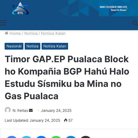
Menu
Home
/
Notísia
/
Notísia Kalan
Nasionál
Notísia
Notísia Kalan
Timor GAP.EP Pualaca Block
ho Kompañia BGP Hahú Halo
Estudu Sísmiku ba Mina no
Gas Pualaca
N. freitas
Send
January 24, 2025
an
Last Updated: January 24, 2025
57
email
Facebook
Twitter
Messenger
WhatsApp
Telegram
Share via Email