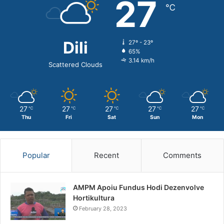
27
℃
Dili
27º - 23º
65%
3.14 km/h
Scattered Clouds
27
27
27
27
27
℃
℃
℃
℃
℃
Thu
Fri
Sat
Sun
Mon
Popular
Recent
Comments
AMPM Apoiu Fundus Hodi Dezenvolve
Hortikultura
February 28, 2023