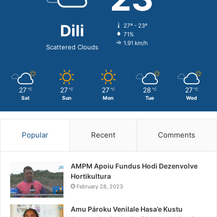
Dili
27º - 23º
71%
1.91 km/h
Scattered Clouds
27
27
27
28
27
℃
℃
℃
℃
℃
Sat
Sun
Mon
Tue
Wed
Popular
Recent
Comments
AMPM Apoiu Fundus Hodi Dezenvolve
Hortikultura
February 28, 2023
Amu Pároku Venilale Hasa’e Kustu