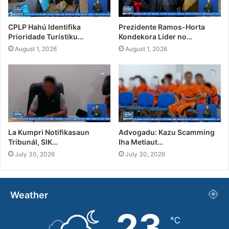
CPLP Hahú Identifika
Prezidente Ramos-Horta
Prioridade Turístiku…
Kondekora Líder no…
August 1, 2026
August 1, 2026
La Kumpri Notifikasaun
Advogadu: Kazu Scamming
Tribunál, SIK…
Iha Metiaut…
July 30, 2026
July 30, 2026
Weather
23
℃