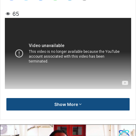
65
Show More