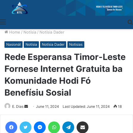
Menu
Home
/
Notísia
/
Notísia Dader
Nasionál
Notísia
Notísia Dader
Notisias
Rede Esperansa Timor-Leste
Fornese Internet Gratuita ba
Komunidade Hodi Fó
Benefísiu Sosial
E. Dias
Send
June 11, 2024
Last Updated: June 11, 2024
18
an
email
Facebook
Twitter
Messenger
WhatsApp
Telegram
Share via Email