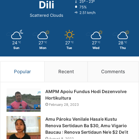
Dili
25º - 23º
75%
2.51 km/h
Scattered Clouds
24
27
27
27
28
℃
℃
℃
℃
℃
Sun
Mon
Tue
Wed
Thu
Popular
Recent
Comments
AMPM Apoiu Fundus Hodi Dezenvolve
Hortikultura
February 28, 2023
Amu Pároku Venilale Hasa’e Kustu
Renova Sertidaun Ba $30, Amu Vigario
Baucau : Renova Sertidaun Ne’e $2 De’it
August 8, 2022