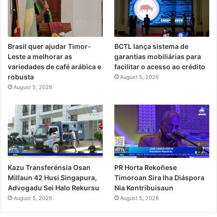
Brasil quer ajudar Timor-
BCTL lança sistema de
Leste a melhorar as
garantias mobiliárias para
variedades de café arábica e
facilitar o acesso ao crédito
robusta
August 5, 2026
August 5, 2026
PR Horta Rekoñese
Kazu Transferénsia Osan
Timoroan Sira Iha Diáspora
Millaun 42 Husi Singapura,
Nia Kontribuisaun
Advogadu Sei Halo Rekursu
August 5, 2026
August 5, 2026