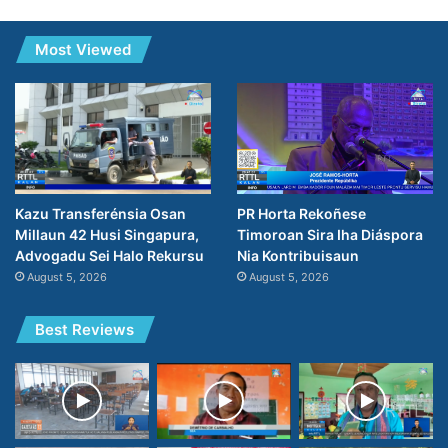
Most Viewed
PR Horta Rekoñese
Kazu Transferénsia Osan
Timoroan Sira Iha Diáspora
Millaun 42 Husi Singapura,
Nia Kontribuisaun
Advogadu Sei Halo Rekursu
August 5, 2026
August 5, 2026
Best Reviews