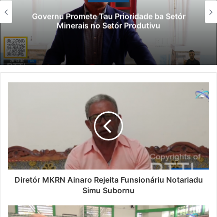
Governu Promete Tau Prioridade ba Setór
Minerais no Setór Produtivu
Diretór MKRN Ainaro Rejeita Funsionáriu Notariadu
Simu Subornu