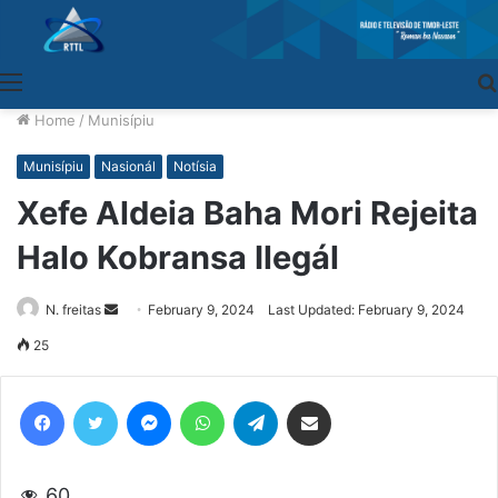
Menu
Home
/
Munisípiu
Munisípiu
Nasionál
Notísia
Xefe Aldeia Baha Mori Rejeita
Halo Kobransa Ilegál
N. freitas
Send
February 9, 2024
Last Updated: February 9, 2024
an
25
email
Facebook
Twitter
Messenger
WhatsApp
Telegram
Share via Email
60