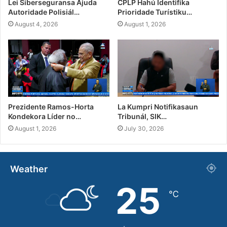
Lei Siberseguransa Ajuda
CPLP Hahú Identifika
Autoridade Polisiál…
Prioridade Turístiku…
August 4, 2026
August 1, 2026
Prezidente Ramos-Horta
La Kumpri Notifikasaun
Kondekora Líder no…
Tribunál, SIK…
August 1, 2026
July 30, 2026
Weather
25
℃