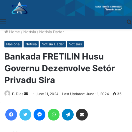
Menu
Home
/
Notísia
/
Notísia Dader
Nasionál
Notísia
Notísia Dader
Notisias
Bankada FRETILIN Husu
Governu Dezenvolve Setór
Privadu Sira
E. Dias
Send
June 11, 2024
Last Updated: June 11, 2024
35
an
email
Facebook
Twitter
Messenger
WhatsApp
Telegram
Share via Email