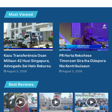
Most Viewed
PR Horta Rekoñese
Kazu Transferénsia Osan
Timoroan Sira Iha Diáspora
Millaun 42 Husi Singapura,
Nia Kontribuisaun
Advogadu Sei Halo Rekursu
August 5, 2026
August 5, 2026
Best Reviews