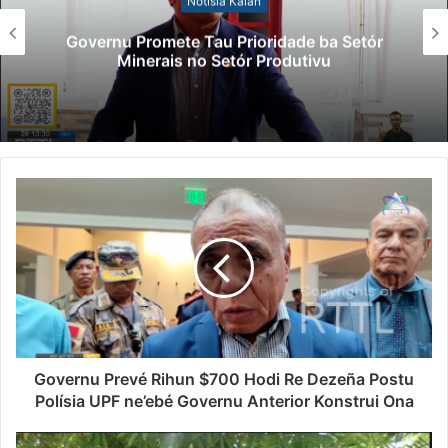
Notísia Kalan
Governu Promete Tau Prioridade ba Setór
Minerais no Setór Produtivu
Governu Prevé Rihun $700 Hodi Re Dezeña Postu
Polísia UPF ne’ebé Governu Anterior Konstrui Ona