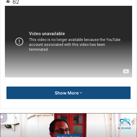
62
Show More