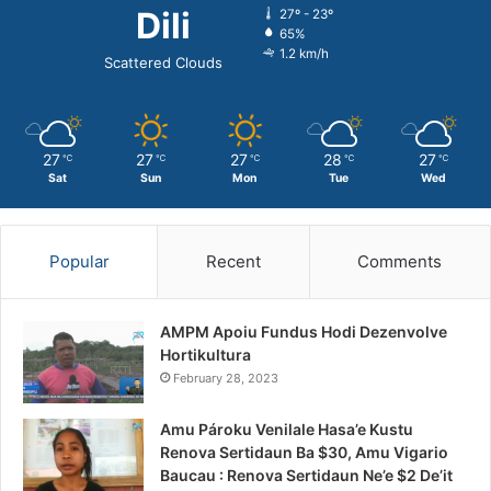
Dili
27º - 23º
65%
1.2 km/h
Scattered Clouds
27
27
27
28
27
℃
℃
℃
℃
℃
Sat
Sun
Mon
Tue
Wed
Popular
Recent
Comments
AMPM Apoiu Fundus Hodi Dezenvolve
Hortikultura
February 28, 2023
Amu Pároku Venilale Hasa’e Kustu
Renova Sertidaun Ba $30, Amu Vigario
Baucau : Renova Sertidaun Ne’e $2 De’it