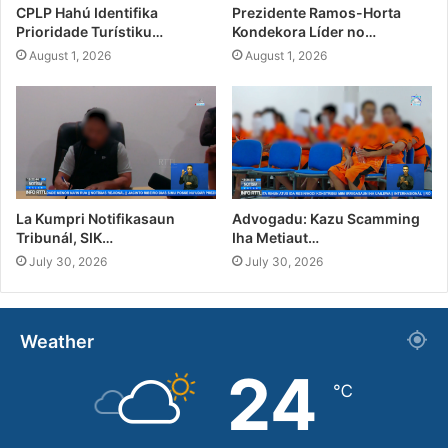
CPLP Hahú Identifika
Prezidente Ramos-Horta
Prioridade Turístiku…
Kondekora Líder no…
August 1, 2026
August 1, 2026
La Kumpri Notifikasaun
Advogadu: Kazu Scamming
Tribunál, SIK…
Iha Metiaut…
July 30, 2026
July 30, 2026
Weather
24
℃