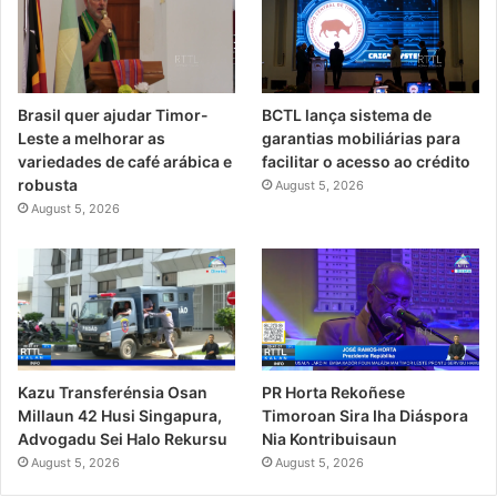
Brasil quer ajudar Timor-
BCTL lança sistema de
Leste a melhorar as
garantias mobiliárias para
variedades de café arábica e
facilitar o acesso ao crédito
robusta
August 5, 2026
August 5, 2026
PR Horta Rekoñese
Kazu Transferénsia Osan
Timoroan Sira Iha Diáspora
Millaun 42 Husi Singapura,
Nia Kontribuisaun
Advogadu Sei Halo Rekursu
August 5, 2026
August 5, 2026