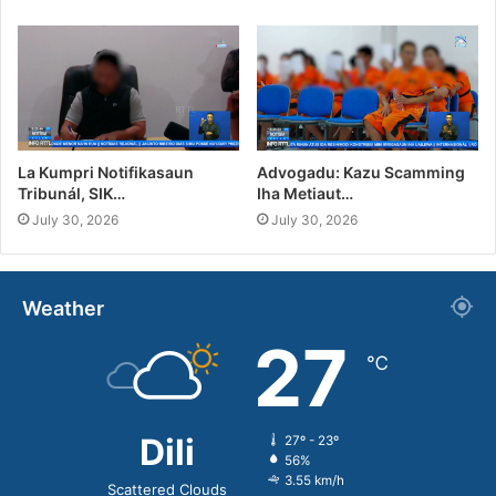
La Kumpri Notifikasaun
Advogadu: Kazu Scamming
Tribunál, SIK…
Iha Metiaut…
July 30, 2026
July 30, 2026
Weather
27
℃
Dili
27º - 23º
56%
3.55 km/h
Scattered Clouds