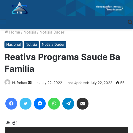
Menu
Home
/
Notísia
/
Notísia Dader
Nasionál
Notísia
Notísia Dader
Reativa Programa Saude Ba
Familia
N. freitas
Send
July 22, 2022
Last Updated: July 22, 2022
55
an
email
Facebook
Twitter
Messenger
WhatsApp
Telegram
Share via Email
61