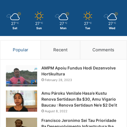
27
27
27
27
27
℃
℃
℃
℃
℃
Sat
Sun
Mon
Tue
Wed
Popular
Recent
Comments
AMPM Apoiu Fundus Hodi Dezenvolve
Hortikultura
February 28, 2023
Amu Pároku Venilale Hasa’e Kustu
Renova Sertidaun Ba $30, Amu Vigario
Baucau : Renova Sertidaun Ne’e $2 De’it
August 8, 2022
Francisco Jeronimo Sei Tau Prioridade
Ba Desenvolvimento Infrastrutura Iha