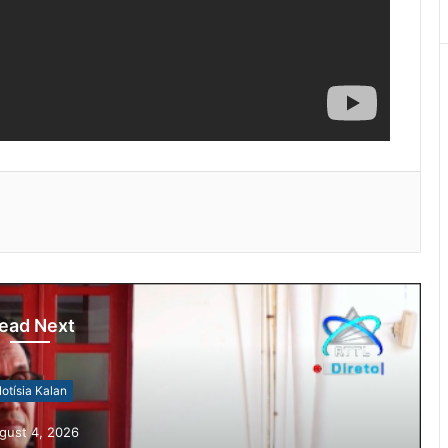
ead Next
otísia Kalan
gust 4, 2026