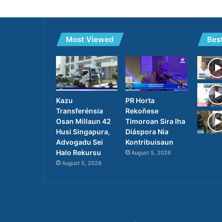
Most Viewed
Bes
PR Horta
Kazu
Rekoñese
Transferénsia
Timoroan Sira Iha
Osan Millaun 42
Diáspora Nia
Husi Singapura,
Kontribuisaun
Advogadu Sei
Halo Rekursu
August 5, 2026
August 5, 2026