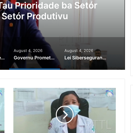
au Prioridade ba Setór
 Setór Produtivu
August 4, 2026
August 4, 2026
PR Horta Rekoñese Timoroan Sira Iha Diáspora Nia Kontribuisaun
Governu Promete Tau Prioridade ba Setór Minerais no Setór Produtivu
Lei Siberseguransa Ajuda Autoridade Polisiál Kaptura Autór Kriminozu ho Paradeiru Iha Estranjeiru