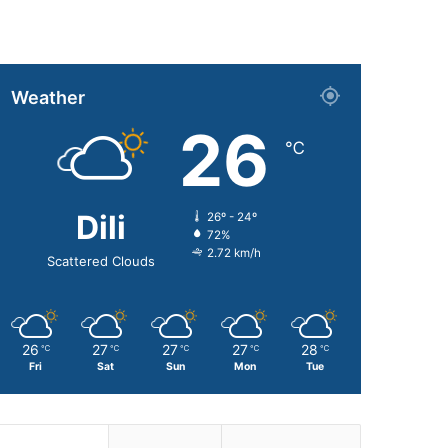
Weather
26
℃
Dili
26º - 24º
72%
2.72 km/h
Scattered Clouds
26
27
27
27
28
℃
℃
℃
℃
℃
Fri
Sat
Sun
Mon
Tue