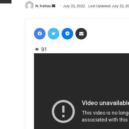
N. freitas
Send
July 22, 2022
Last Updated: July 22, 2
an
email
Facebook
Twitter
Messenger
Share via Email
91