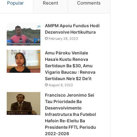
Popular
Recent
Comments
AMPM Apoiu Fundus Hodi
Dezenvolve Hortikultura
February 28, 2023
Amu Pároku Venilale
Hasa’e Kustu Renova
Sertidaun Ba $30, Amu
Vigario Baucau : Renova
Sertidaun Ne’e $2 De’it
August 8, 2022
Francisco Jeronimo Sei
Tau Prioridade Ba
Desenvolvimento
Infrastrutura Iha Futebol
Notísia Kalan
Hafoin Re-Eleitu Ba
Presidente FFTL Periodu
August 4, 2026
2022-2026