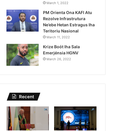
Lei Siberseguransa Ajuda Au
March 1, 2022
PM Orienta Ona KAFI Atu
Kaptura Autór Kriminozu h
Rezolve Infrastrutura
Estranjeiru
Ne’ebe Hetan Estragus Iha
Teritoriu Nasional
March 11, 2022
Krize Boót Iha Sala
Emerjénsia HGNV
March 26, 2022
Recent