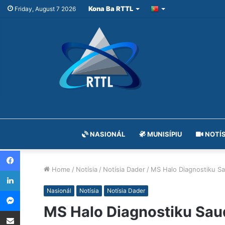
Kona Ba RTTL
Friday, August 7 2026
NASIONÁL
MUNISÍPIU
NOTÍS
Facebook
Home
/
Notísia
/
Notísia Dader
/
MS Halo Diagnostiku S
LinkedIn
Messenger
Nasionál
Notísia
Notísia Dader
MS Halo Diagnostiku Sau
Share via Email