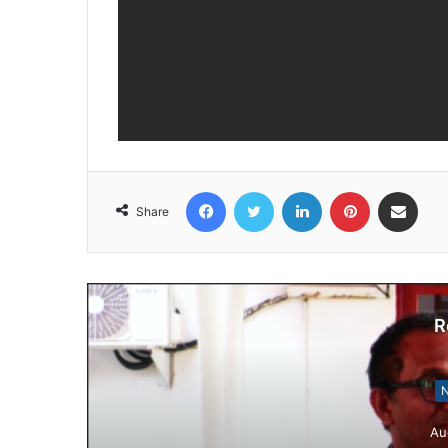
Facebook
Twitter
LinkedIn
Pinterest
Share via Email
Share
R
N
Au