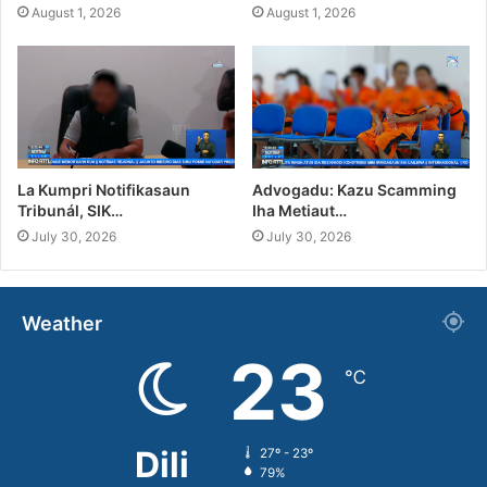
August 1, 2026
August 1, 2026
La Kumpri Notifikasaun
Advogadu: Kazu Scamming
Tribunál, SIK…
Iha Metiaut…
July 30, 2026
July 30, 2026
Weather
23
℃
Dili
27º - 23º
79%