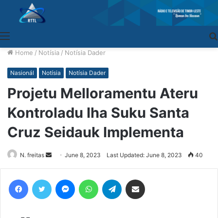
Menu
Home
/
Notísia
/
Notísia Dader
Nasionál
Notísia
Notísia Dader
Projetu Melloramentu Ateru
Kontroladu Iha Suku Santa
Cruz Seidauk Implementa
N. freitas
Send
June 8, 2023
Last Updated: June 8, 2023
40
an
email
Facebook
Twitter
Messenger
WhatsApp
Telegram
Share via Email