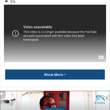
55
Show More