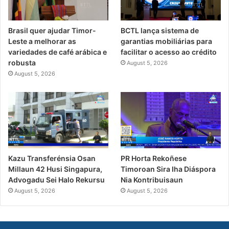
Brasil quer ajudar Timor-
BCTL lança sistema de
Leste a melhorar as
garantias mobiliárias para
variedades de café arábica e
facilitar o acesso ao crédito
robusta
August 5, 2026
August 5, 2026
PR Horta Rekoñese
Kazu Transferénsia Osan
Timoroan Sira Iha Diáspora
Millaun 42 Husi Singapura,
Nia Kontribuisaun
Advogadu Sei Halo Rekursu
August 5, 2026
August 5, 2026