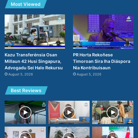
Most Viewed
PR Horta Rekoñese
Kazu Transferénsia Osan
Timoroan Sira Iha Diáspora
Millaun 42 Husi Singapura,
Nia Kontribuisaun
Advogadu Sei Halo Rekursu
August 5, 2026
August 5, 2026
Best Reviews