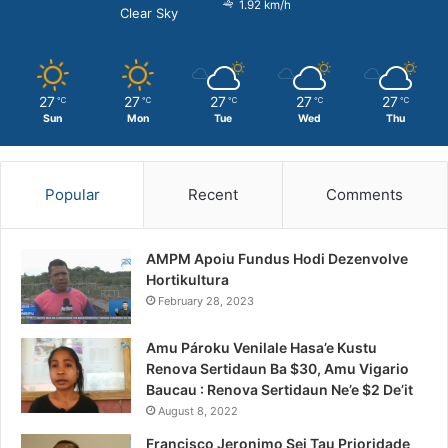
1.92 km/h
Clear Sky
27
27
27
27
27
℃
℃
℃
℃
℃
Sun
Mon
Tue
Wed
Thu
Popular
Recent
Comments
AMPM Apoiu Fundus Hodi Dezenvolve
Hortikultura
February 28, 2023
Amu Pároku Venilale Hasa’e Kustu
Renova Sertidaun Ba $30, Amu Vigario
Baucau : Renova Sertidaun Ne’e $2 De’it
August 8, 2022
Francisco Jeronimo Sei Tau Prioridade