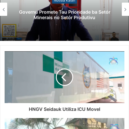
Notísia Kalan
Governu Promete Tau Prioridade ba Setór
Minerais no Setór Produtivu
HNGV Seidauk Utiliza ICU Movel