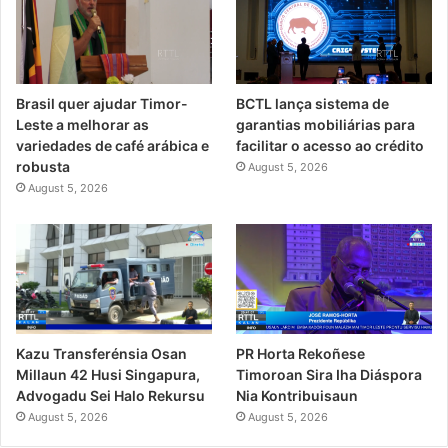
Brasil quer ajudar Timor-
BCTL lança sistema de
Leste a melhorar as
garantias mobiliárias para
variedades de café arábica e
facilitar o acesso ao crédito
robusta
August 5, 2026
August 5, 2026
PR Horta Rekoñese
Kazu Transferénsia Osan
Timoroan Sira Iha Diáspora
Millaun 42 Husi Singapura,
Nia Kontribuisaun
Advogadu Sei Halo Rekursu
August 5, 2026
August 5, 2026