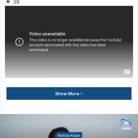
39
Show More
Notísia Kalan