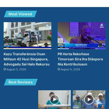
Most Viewed
PR Horta Rekoñese
Kazu Transferénsia Osan
Timoroan Sira Iha Diáspora
Millaun 42 Husi Singapura,
Nia Kontribuisaun
Advogadu Sei Halo Rekursu
August 5, 2026
August 5, 2026
Best Reviews