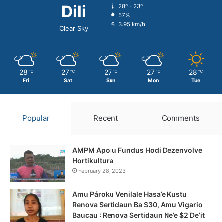
Dili
28º - 23º
57%
3.95 km/h
Clear Sky
28
27
27
27
28
℃
℃
℃
℃
℃
Fri
Sat
Sun
Mon
Tue
Popular
Recent
Comments
AMPM Apoiu Fundus Hodi Dezenvolve
Hortikultura
February 28, 2023
Amu Pároku Venilale Hasa’e Kustu
Renova Sertidaun Ba $30, Amu Vigario
Baucau : Renova Sertidaun Ne’e $2 De’it