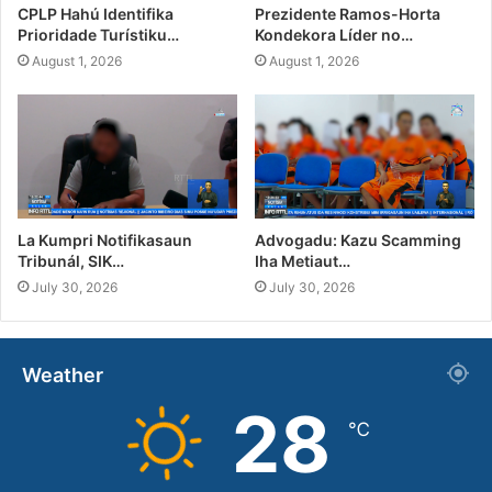
CPLP Hahú Identifika
Prezidente Ramos-Horta
Prioridade Turístiku…
Kondekora Líder no…
August 1, 2026
August 1, 2026
La Kumpri Notifikasaun
Advogadu: Kazu Scamming
Tribunál, SIK…
Iha Metiaut…
July 30, 2026
July 30, 2026
Weather
28
℃