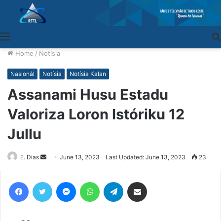
Menu
Home
/
Notísia
Nasionál
Notísia
Notísia Kalan
Assanami Husu Estadu
Valoriza Loron Istóriku 12
Jullu
E. Dias
Send
June 13, 2023
Last Updated: June 13, 2023
23
an
email
Facebook
Twitter
Messenger
WhatsApp
Telegram
Share via Email