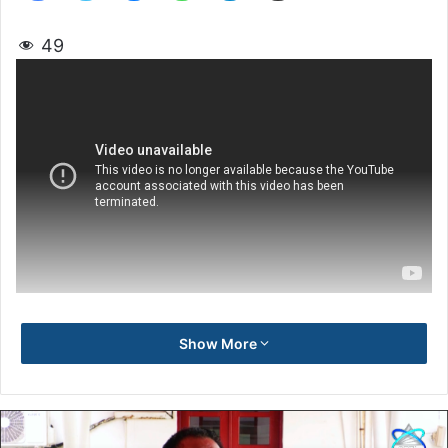
49
Show More