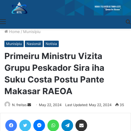
Menu
Home
/
Munisípiu
Munisípiu
Nasionál
Notísia
Primeiru Ministru Vizita
Grupu Peskador Sira iha
Suku Costa Postu Pante
Makasar RAEOA
N. freitas
Send
May 22, 2024
Last Updated: May 22, 2024
35
an
email
Facebook
Twitter
Messenger
WhatsApp
Telegram
Share via Email