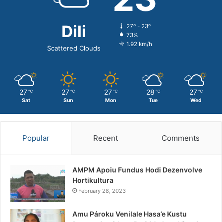
Dili
27º - 23º
73%
1.92 km/h
Scattered Clouds
27
27
27
28
27
℃
℃
℃
℃
℃
Sat
Sun
Mon
Tue
Wed
Popular
Recent
Comments
AMPM Apoiu Fundus Hodi Dezenvolve
Hortikultura
February 28, 2023
Amu Pároku Venilale Hasa’e Kustu