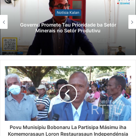
Notísia Kalan
Governu Promete Tau Prioridade ba Setór
Minerais no Setór Produtivu
Povu Munisípiu Bobonaru La Partisipa Másimu iha
Komemorasaun Loron Restaurasaun Independénsia