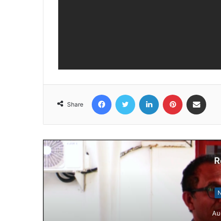
Facebook
Twitter
LinkedIn
Pinterest
Share via Email
Share
R
N
Au