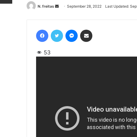
N. freitas
Send
September 28, 2022
Last Updated: Sep
an
email
Facebook
Twitter
Messenger
Share via Email
53