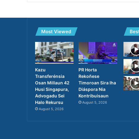
Most Viewed
Bes
PR Horta
Kazu
Rekoñese
Transferénsia
Timoroan Sira Iha
Osan Millaun 42
Diáspora Nia
Husi Singapura,
Kontribuisaun
Advogadu Sei
Halo Rekursu
August 5, 2026
August 5, 2026