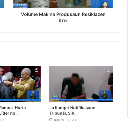
Volume Makina Produsaun Resiklazen
Ki’ik
 Ramos-Horta
La Kumpri Notifikasaun
Líder no…
Tribunál, SIK…
026
July 30, 2026