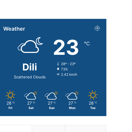
Weather
23
℃
Dili
28º - 23º
73%
2.42 km/h
Scattered Clouds
28
27
27
27
28
℃
℃
℃
℃
℃
Fri
Sat
Sun
Mon
Tue