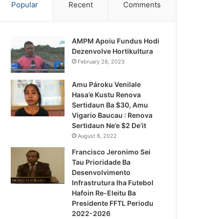
Popular
Recent
Comments
AMPM Apoiu Fundus Hodi
Dezenvolve Hortikultura
February 28, 2023
Amu Pároku Venilale
Hasa’e Kustu Renova
Sertidaun Ba $30, Amu
Vigario Baucau : Renova
Sertidaun Ne’e $2 De’it
August 8, 2022
Francisco Jeronimo Sei
Tau Prioridade Ba
Desenvolvimento
Infrastrutura Iha Futebol
Notísia Kalan
Hafoin Re-Eleitu Ba
Presidente FFTL Periodu
August 4, 2026
2022-2026