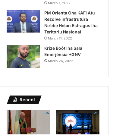
Lei Siberseguransa Ajuda Au
March 1, 2022
PM Orienta Ona KAFI Atu
Kaptura Autór Kriminozu h
Rezolve Infrastrutura
Estranjeiru
Ne’ebe Hetan Estragus Iha
Teritoriu Nasional
March 11, 2022
Krize Boót Iha Sala
Emerjénsia HGNV
March 26, 2022
Recent