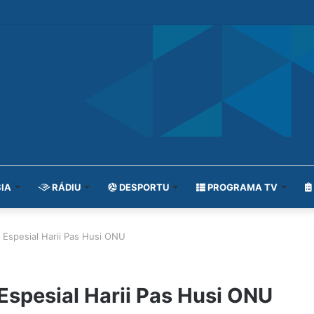
IA
RÁDIU
DESPORTU
PROGRAMA TV
 Espesial Harii Pas Husi ONU
Espesial Harii Pas Husi ONU