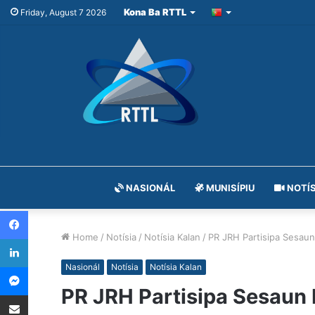
Kona Ba RTTL
Friday, August 7 2026
NASIONÁL
MUNISÍPIU
NOTÍS
Facebook
Home
/
Notísia
/
Notísia Kalan
/
PR JRH Partisipa Sesaun
LinkedIn
Messenger
Nasionál
Notísia
Notísia Kalan
PR JRH Partisipa Sesaun 
Share via Email