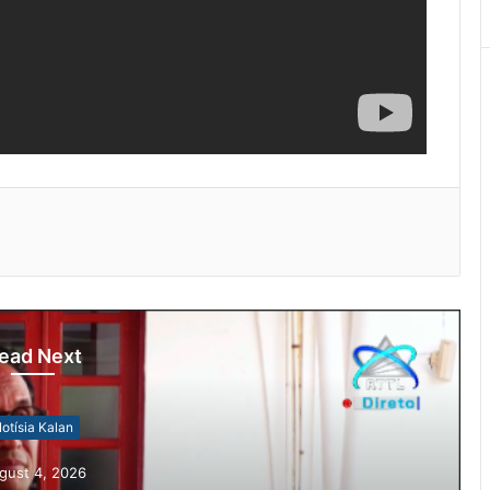
ead Next
otísia Kalan
gust 4, 2026