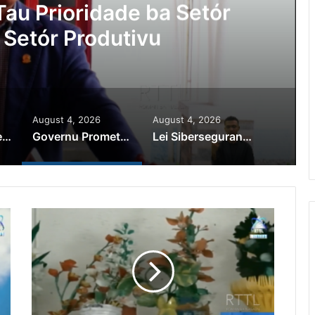
au Prioridade ba Setór
 Setór Produtivu
August 4, 2026
August 4, 2026
PR Horta Rekoñese Timoroan Sira Iha Diáspora Nia Kontribuisaun
Governu Promete Tau Prioridade ba Setór Minerais no Setór Produtivu
Lei Siberseguransa Ajuda Autoridade Polisiál Kaptura Autór Kriminozu ho Paradeiru Iha Estranjeiru