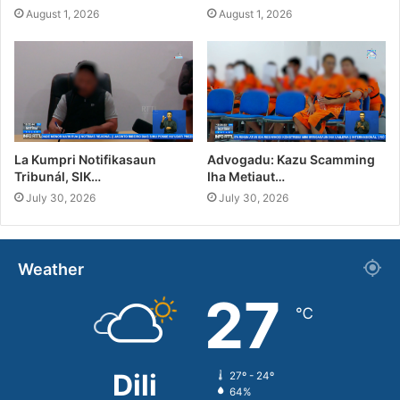
August 1, 2026
August 1, 2026
La Kumpri Notifikasaun
Advogadu: Kazu Scamming
Tribunál, SIK…
Iha Metiaut…
July 30, 2026
July 30, 2026
Weather
27
℃
Dili
27º - 24º
64%