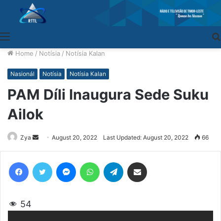
Menu
Home
/
Notísia
/
Notísia Kalan
Nasionál
Notísia
Notísia Kalan
PAM Díli Inaugura Sede Suku
Ailok
Zya
Send
August 20, 2022
Last Updated: August 20, 2022
66
an
email
Facebook
Twitter
Messenger
WhatsApp
Telegram
Share via Email
54