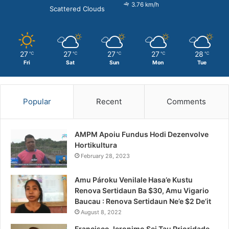
3.76 km/h
Scattered Clouds
27
27
27
27
28
℃
℃
℃
℃
℃
Fri
Sat
Sun
Mon
Tue
Popular
Recent
Comments
AMPM Apoiu Fundus Hodi Dezenvolve
Hortikultura
February 28, 2023
Amu Pároku Venilale Hasa’e Kustu
Renova Sertidaun Ba $30, Amu Vigario
Baucau : Renova Sertidaun Ne’e $2 De’it
August 8, 2022
Francisco Jeronimo Sei Tau Prioridade