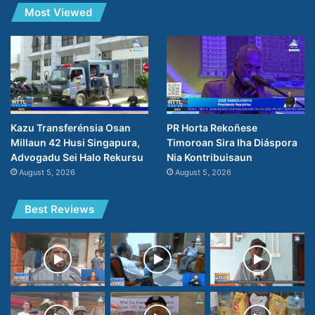
Most Viewed
PR Horta Rekoñese
Kazu Transferénsia Osan
Timoroan Sira Iha Diáspora
Millaun 42 Husi Singapura,
Nia Kontribuisaun
Advogadu Sei Halo Rekursu
August 5, 2026
August 5, 2026
Best Reviews