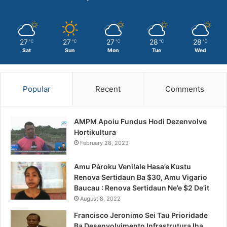
27
27
27
28
28
℃
℃
℃
℃
℃
Sat
Sun
Mon
Tue
Wed
Popular
Recent
Comments
AMPM Apoiu Fundus Hodi Dezenvolve
Hortikultura
February 28, 2023
Amu Pároku Venilale Hasa’e Kustu
Renova Sertidaun Ba $30, Amu Vigario
Baucau : Renova Sertidaun Ne’e $2 De’it
August 8, 2022
Francisco Jeronimo Sei Tau Prioridade
Ba Desenvolvimento Infrastrutura Iha