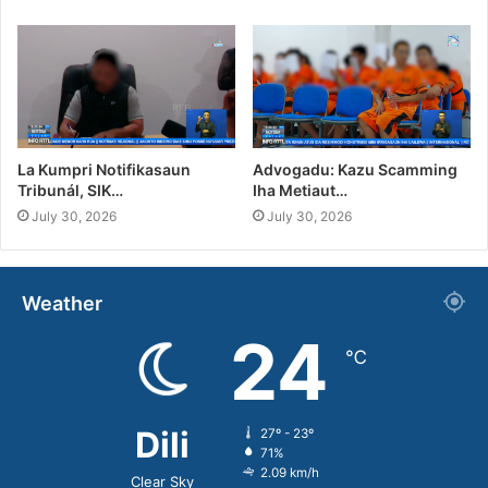
La Kumpri Notifikasaun
Advogadu: Kazu Scamming
Tribunál, SIK…
Iha Metiaut…
July 30, 2026
July 30, 2026
Weather
24
℃
Dili
27º - 23º
71%
2.09 km/h
Clear Sky