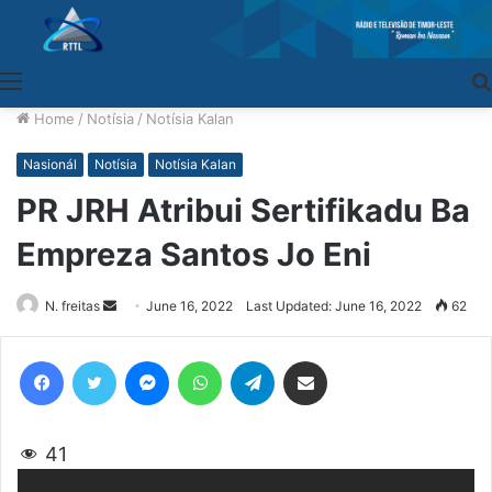
Menu
Home
/
Notísia
/
Notísia Kalan
Nasionál
Notísia
Notísia Kalan
PR JRH Atribui Sertifikadu Ba
Empreza Santos Jo Eni
N. freitas
Send
June 16, 2022
Last Updated: June 16, 2022
62
an
email
Facebook
Twitter
Messenger
WhatsApp
Telegram
Share via Email
41