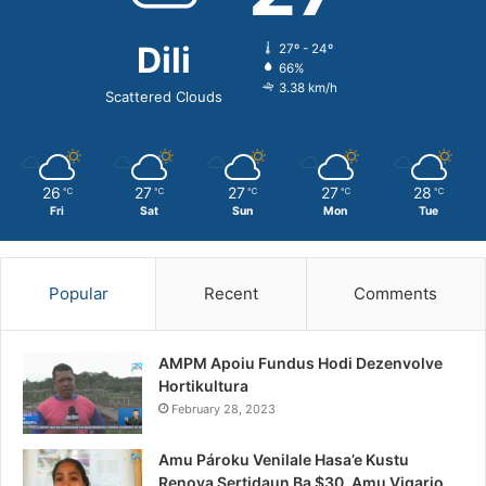
Dili
27º - 24º
66%
3.38 km/h
Scattered Clouds
26
27
27
27
28
℃
℃
℃
℃
℃
Fri
Sat
Sun
Mon
Tue
Popular
Recent
Comments
AMPM Apoiu Fundus Hodi Dezenvolve
Hortikultura
February 28, 2023
Amu Pároku Venilale Hasa’e Kustu
Renova Sertidaun Ba $30, Amu Vigario