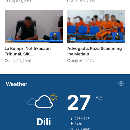
August 1, 2026
August 1, 2026
La Kumpri Notifikasaun
Advogadu: Kazu Scamming
Tribunál, SIK…
Iha Metiaut…
July 30, 2026
July 30, 2026
Weather
27
℃
Dili
27º - 24º
64%
3.76 km/h