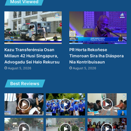
Most Viewed
PR Horta Rekoñese
Kazu Transferénsia Osan
Timoroan Sira Iha Diáspora
Millaun 42 Husi Singapura,
Nia Kontribuisaun
Advogadu Sei Halo Rekursu
August 5, 2026
August 5, 2026
Best Reviews