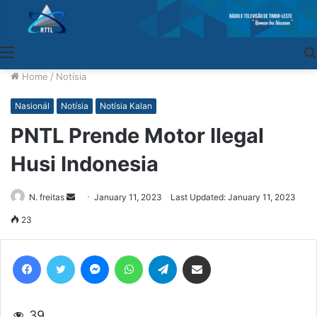
Menu
Home
/
Notísia
Nasionál
Notísia
Notísia Kalan
PNTL Prende Motor Ilegal
Husi Indonesia
N. freitas
Send
January 11, 2023
Last Updated: January 11, 2023
an
23
email
Facebook
Twitter
Messenger
WhatsApp
Telegram
Share via Email
39