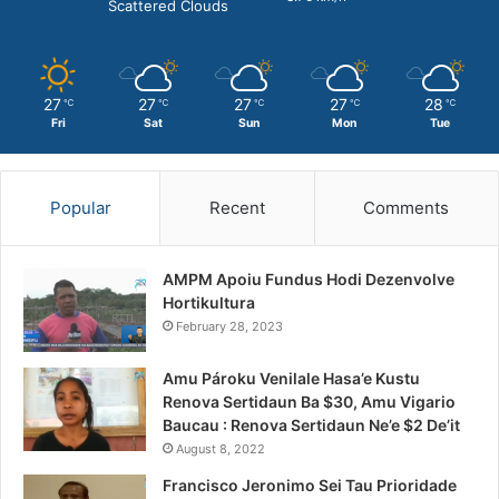
Scattered Clouds
27
27
27
27
28
℃
℃
℃
℃
℃
Fri
Sat
Sun
Mon
Tue
Popular
Recent
Comments
AMPM Apoiu Fundus Hodi Dezenvolve
Hortikultura
February 28, 2023
Amu Pároku Venilale Hasa’e Kustu
Renova Sertidaun Ba $30, Amu Vigario
Baucau : Renova Sertidaun Ne’e $2 De’it
August 8, 2022
Francisco Jeronimo Sei Tau Prioridade