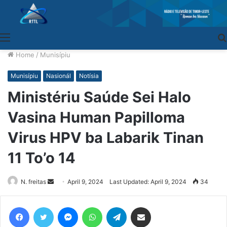
Menu
Home
/
Munisípiu
Munisípiu
Nasionál
Notísia
Ministériu Saúde Sei Halo
Vasina Human Papilloma
Virus HPV ba Labarik Tinan
11 To’o 14
N. freitas
Send
April 9, 2024
Last Updated: April 9, 2024
34
an
email
Facebook
Twitter
Messenger
WhatsApp
Telegram
Share via Email