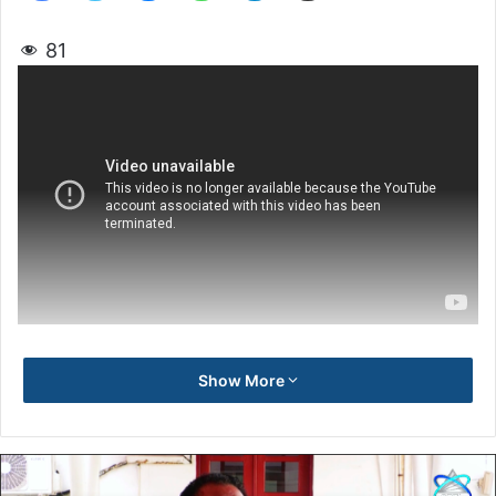
81
Show More