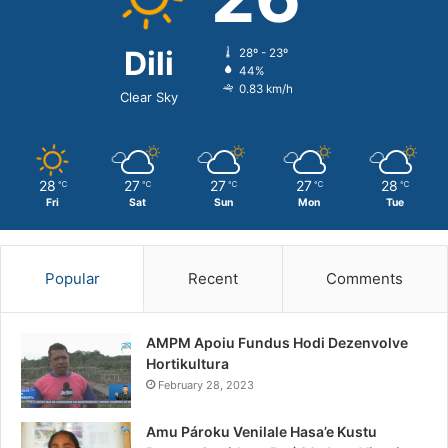
Dili
28º - 23º
44%
0.83 km/h
Clear Sky
28
27
27
27
28
℃
℃
℃
℃
℃
Fri
Sat
Sun
Mon
Tue
Popular
Recent
Comments
AMPM Apoiu Fundus Hodi Dezenvolve
Hortikultura
February 28, 2023
Amu Pároku Venilale Hasa’e Kustu