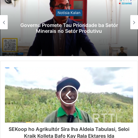
Notísia Kalan
Governu Promete Tau Prioridade ba Setór
Minerais no Setór Produtivu
SEKoop ho Agrikultór Sira Iha Aldeia Tabulasi, Seloi
Kraik Kolleta Bafo Kay Rala Ektares Ida