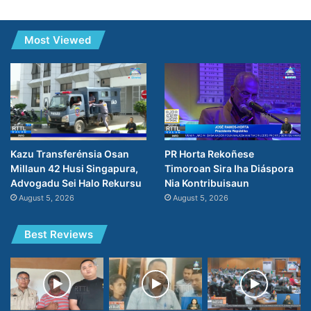
Most Viewed
PR Horta Rekoñese
Kazu Transferénsia Osan
Timoroan Sira Iha Diáspora
Millaun 42 Husi Singapura,
Nia Kontribuisaun
Advogadu Sei Halo Rekursu
August 5, 2026
August 5, 2026
Best Reviews