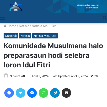
Menu
Home
/
Notísia
/
Notísia Meiu-Dia
Nasionál
Notísia
Notísia Meiu-Dia
Komunidade Musulmana halo
preparasaun hodi selebra
loron Idul Fitri
N. freitas
Send
April 9, 2024
Last Updated: April 9, 2024
28
an
email
Facebook
Twitter
Messenger
WhatsApp
Telegram
Share via Email