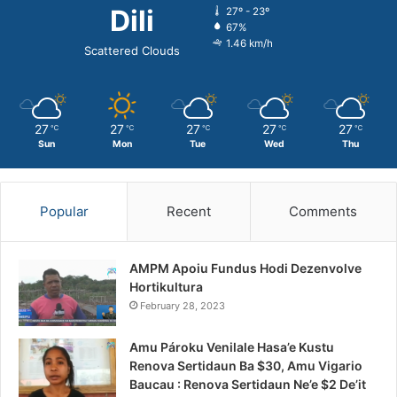
Dili
27º - 23º
67%
1.46 km/h
Scattered Clouds
27
27
27
27
27
℃
℃
℃
℃
℃
Sun
Mon
Tue
Wed
Thu
Popular
Recent
Comments
AMPM Apoiu Fundus Hodi Dezenvolve
Hortikultura
February 28, 2023
Amu Pároku Venilale Hasa’e Kustu
Renova Sertidaun Ba $30, Amu Vigario
Baucau : Renova Sertidaun Ne’e $2 De’it