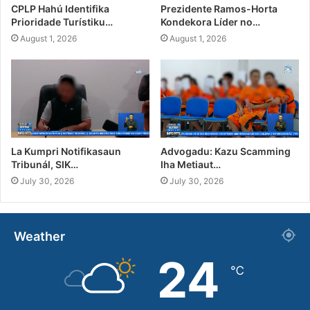
CPLP Hahú Identifika
Prezidente Ramos-Horta
Prioridade Turístiku…
Kondekora Líder no…
August 1, 2026
August 1, 2026
La Kumpri Notifikasaun
Advogadu: Kazu Scamming
Tribunál, SIK…
Iha Metiaut…
July 30, 2026
July 30, 2026
Weather
24
℃