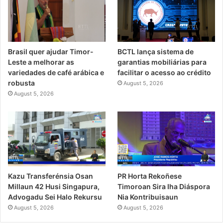
Brasil quer ajudar Timor-
BCTL lança sistema de
Leste a melhorar as
garantias mobiliárias para
variedades de café arábica e
facilitar o acesso ao crédito
robusta
August 5, 2026
August 5, 2026
PR Horta Rekoñese
Kazu Transferénsia Osan
Timoroan Sira Iha Diáspora
Millaun 42 Husi Singapura,
Nia Kontribuisaun
Advogadu Sei Halo Rekursu
August 5, 2026
August 5, 2026