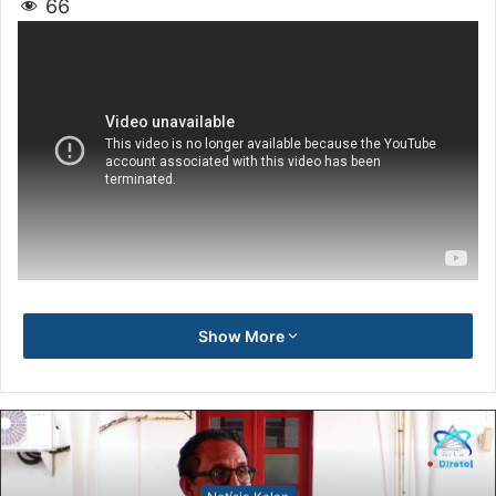
66
Show More