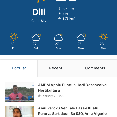
Dili
28º - 23º
55%
3.75 km/h
Clear Sky
28
27
27
27
28
℃
℃
℃
℃
℃
Fri
Sat
Sun
Mon
Tue
Popular
Recent
Comments
AMPM Apoiu Fundus Hodi Dezenvolve
Hortikultura
February 28, 2023
Amu Pároku Venilale Hasa’e Kustu
Renova Sertidaun Ba $30, Amu Vigario