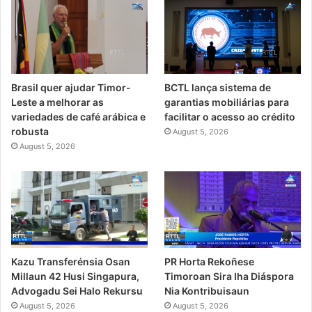
Brasil quer ajudar Timor-
BCTL lança sistema de
Leste a melhorar as
garantias mobiliárias para
variedades de café arábica e
facilitar o acesso ao crédito
robusta
August 5, 2026
August 5, 2026
PR Horta Rekoñese
Kazu Transferénsia Osan
Timoroan Sira Iha Diáspora
Millaun 42 Husi Singapura,
Nia Kontribuisaun
Advogadu Sei Halo Rekursu
August 5, 2026
August 5, 2026