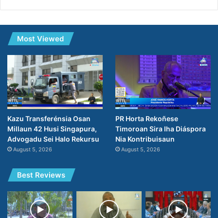
Most Viewed
PR Horta Rekoñese
Kazu Transferénsia Osan
Timoroan Sira Iha Diáspora
Millaun 42 Husi Singapura,
Nia Kontribuisaun
Advogadu Sei Halo Rekursu
August 5, 2026
August 5, 2026
Best Reviews