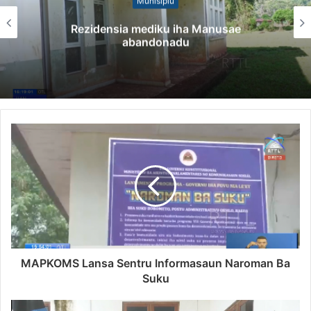
Munisípiu
sia mediku iha Manusae
Governu Prom
abandonadu
Minera
MAPKOMS Lansa Sentru Informasaun Naroman Ba
Suku