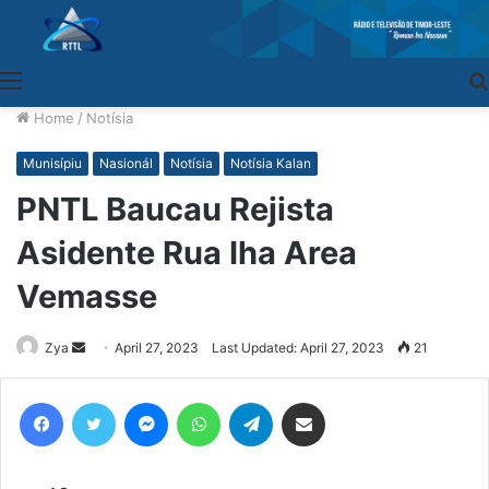
Menu
Home
/
Notísia
Munisípiu
Nasionál
Notísia
Notísia Kalan
PNTL Baucau Rejista
Asidente Rua Iha Area
Vemasse
Zya
Send
April 27, 2023
Last Updated: April 27, 2023
21
an
email
Facebook
Twitter
Messenger
WhatsApp
Telegram
Share via Email