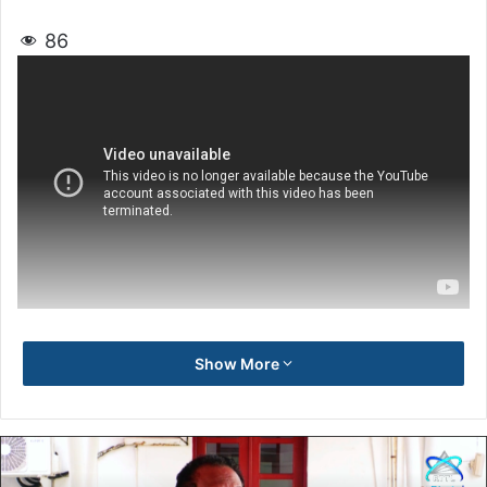
86
Show More