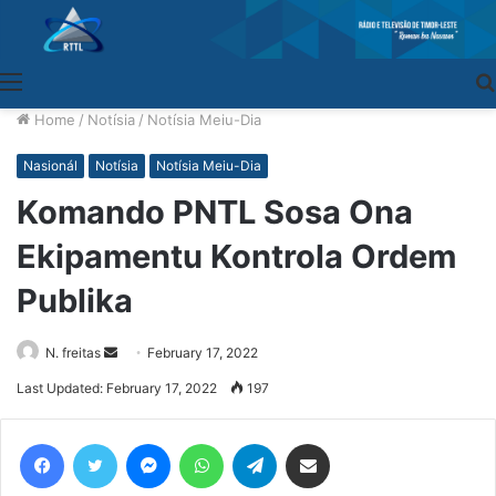
Menu
Home
/
Notísia
/
Notísia Meiu-Dia
Nasionál
Notísia
Notísia Meiu-Dia
Komando PNTL Sosa Ona
Ekipamentu Kontrola Ordem
Publika
N. freitas
Send
February 17, 2022
an
Last Updated: February 17, 2022
197
email
Facebook
Twitter
Messenger
WhatsApp
Telegram
Share via Email