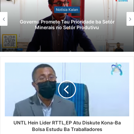
Notísia Kalan
Governu Promete Tau Prioridade ba Setór
Minerais no Setór Produtivu
UNTL Hein Lider RTTL,EP Atu Diskute Kona-Ba
Bolsa Estudu Ba Traballadores