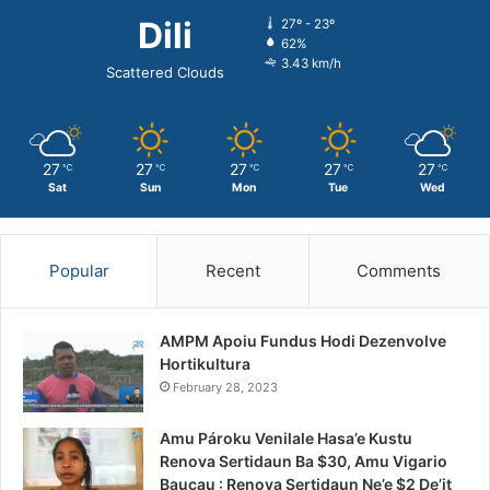
Dili
27º - 23º
62%
3.43 km/h
Scattered Clouds
27
27
27
27
27
℃
℃
℃
℃
℃
Sat
Sun
Mon
Tue
Wed
Popular
Recent
Comments
AMPM Apoiu Fundus Hodi Dezenvolve
Hortikultura
February 28, 2023
Amu Pároku Venilale Hasa’e Kustu
Renova Sertidaun Ba $30, Amu Vigario
Baucau : Renova Sertidaun Ne’e $2 De’it