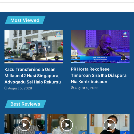
Most Viewed
PR Horta Rekoñese
Kazu Transferénsia Osan
Timoroan Sira Iha Diáspora
Millaun 42 Husi Singapura,
Nia Kontribuisaun
Advogadu Sei Halo Rekursu
August 5, 2026
August 5, 2026
Best Reviews