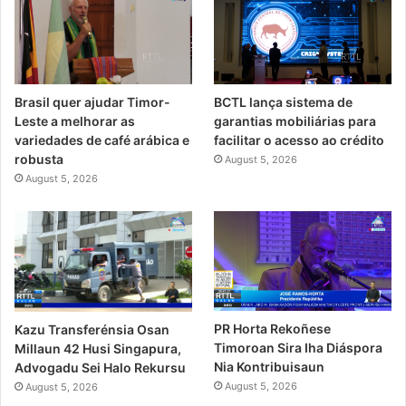
Brasil quer ajudar Timor-
BCTL lança sistema de
Leste a melhorar as
garantias mobiliárias para
variedades de café arábica e
facilitar o acesso ao crédito
robusta
August 5, 2026
August 5, 2026
PR Horta Rekoñese
Kazu Transferénsia Osan
Timoroan Sira Iha Diáspora
Millaun 42 Husi Singapura,
Nia Kontribuisaun
Advogadu Sei Halo Rekursu
August 5, 2026
August 5, 2026