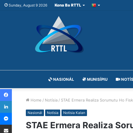
Kona Ba RTTL
Sunday, August 9 2026
NASIONÁL
MUNISÍPIU
NOTÍS
Facebook
Home
/
Notísia
/
STAE Ermera Realiza Sorumutu Ho Fisk
LinkedIn
Messenger
Nasionál
Notísia
Notísia Kalan
STAE Ermera Realiza Sor
Share via Email