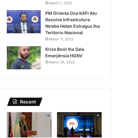
Lei Siberseguransa Ajuda Au
March 1, 2022
PM Orienta Ona KAFI Atu
Kaptura Autór Kriminozu h
Rezolve Infrastrutura
Estranjeiru
Ne’ebe Hetan Estragus Iha
Teritoriu Nasional
March 11, 2022
Krize Boót Iha Sala
Emerjénsia HGNV
March 26, 2022
Recent