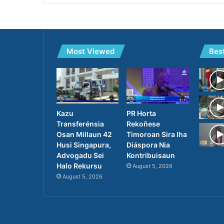
Most Viewed
Bes
PR Horta
Kazu
Rekoñese
Transferénsia
Timoroan Sira Iha
Osan Millaun 42
Diáspora Nia
Husi Singapura,
Kontribuisaun
Advogadu Sei
Halo Rekursu
August 5, 2026
August 5, 2026