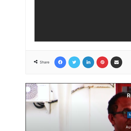
Facebook
Twitter
LinkedIn
Pinterest
Share via Email
Share
R
N
Au