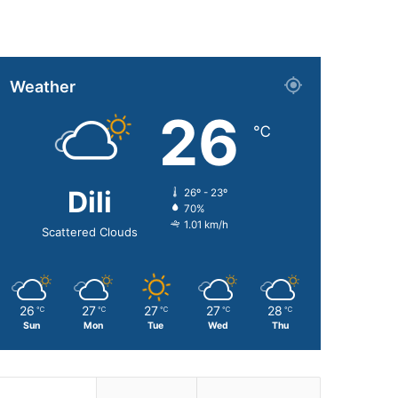
Weather
26
℃
Dili
26º - 23º
70%
1.01 km/h
Scattered Clouds
26
27
27
27
28
℃
℃
℃
℃
℃
Sun
Mon
Tue
Wed
Thu