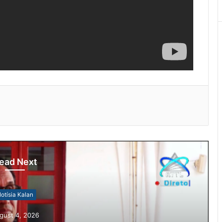
ead Next
otísia Kalan
gust 4, 2026