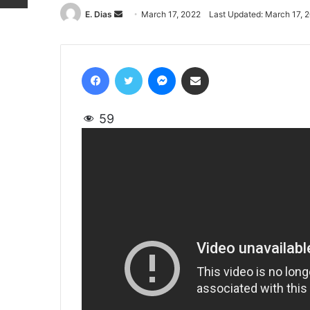
E. Dias
Send
March 17, 2022
Last Updated: March 17, 
an
email
Facebook
Twitter
Messenger
Share via Email
59