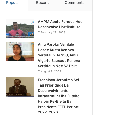
Popular
Recent
Comments
AMPM Apoiu Fundus Hodi
Dezenvolve Hortikultura
February 28, 2023
Amu Pároku Venilale
Hasa’e Kustu Renova
Sertidaun Ba $30, Amu
Vigario Baucau : Renova
Sertidaun Ne’e $2 De’it
August 8, 2022
Francisco Jeronimo Sei
Tau Prioridade Ba
Desenvolvimento
Infrastrutura Iha Futebol
Notísia Kalan
Hafoin Re-Eleitu Ba
Presidente FFTL Periodu
August 4, 2026
2022-2026