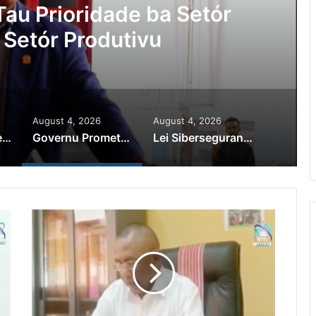
au Prioridade ba Setór
 Setór Produtivu
August 4, 2026
August 4, 2026
PR Horta Rekoñese Timoroan Sira Iha Diáspora Nia Kontribuisaun
Governu Promete Tau Prioridade ba Setór Minerais no Setór Produtivu
Lei Siberseguransa Ajuda Autoridade Polisiál Kaptura Autór Kriminozu ho Paradeiru Iha Estranjeiru