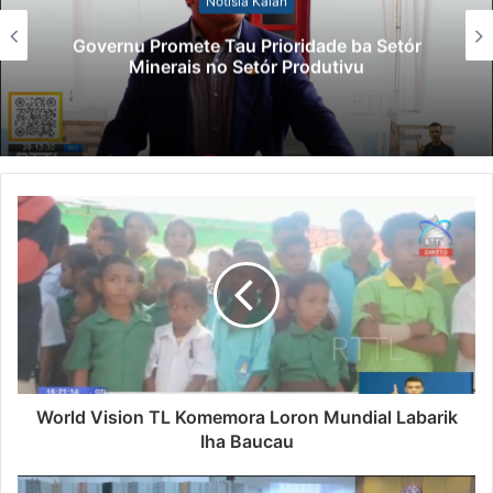
Notísia Kalan
Governu Promete Tau Prioridade ba Setór
Minerais no Setór Produtivu
World Vision TL Komemora Loron Mundial Labarik
Iha Baucau