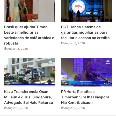
Brasil quer ajudar Timor-
BCTL lança sistema de
Leste a melhorar as
garantias mobiliárias para
variedades de café arábica e
facilitar o acesso ao crédito
robusta
August 5, 2026
August 5, 2026
PR Horta Rekoñese
Kazu Transferénsia Osan
Timoroan Sira Iha Diáspora
Millaun 42 Husi Singapura,
Nia Kontribuisaun
Advogadu Sei Halo Rekursu
August 5, 2026
August 5, 2026