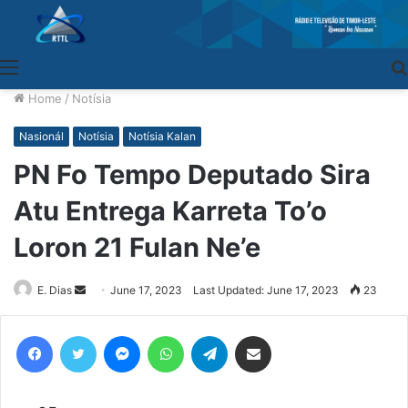
Menu
Home
/
Notísia
Nasionál
Notísia
Notísia Kalan
PN Fo Tempo Deputado Sira
Atu Entrega Karreta To’o
Loron 21 Fulan Ne’e
E. Dias
Send
June 17, 2023
Last Updated: June 17, 2023
23
an
email
Facebook
Twitter
Messenger
WhatsApp
Telegram
Share via Email