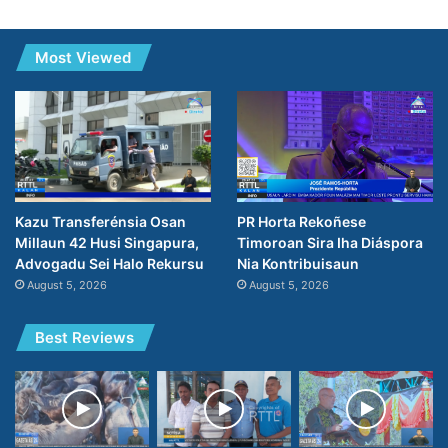
Most Viewed
PR Horta Rekoñese
Kazu Transferénsia Osan
Timoroan Sira Iha Diáspora
Millaun 42 Husi Singapura,
Nia Kontribuisaun
Advogadu Sei Halo Rekursu
August 5, 2026
August 5, 2026
Best Reviews