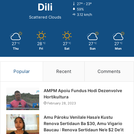
Dili
27º - 23º
59%
3.12 km/h
Scattered Clouds
27
28
27
27
27
℃
℃
℃
℃
℃
Thu
Fri
Sat
Sun
Mon
Popular
Recent
Comments
AMPM Apoiu Fundus Hodi Dezenvolve
Hortikultura
February 28, 2023
Amu Pároku Venilale Hasa’e Kustu
Renova Sertidaun Ba $30, Amu Vigario
Baucau : Renova Sertidaun Ne’e $2 De’it