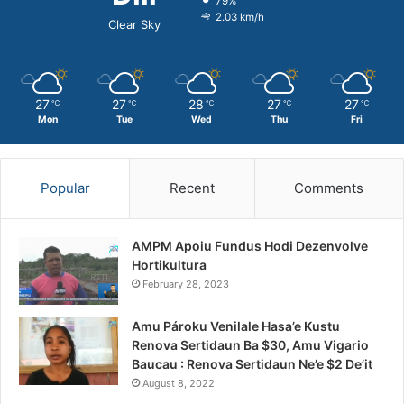
79%
2.03 km/h
Clear Sky
27
27
28
27
27
℃
℃
℃
℃
℃
Mon
Tue
Wed
Thu
Fri
Popular
Recent
Comments
AMPM Apoiu Fundus Hodi Dezenvolve
Hortikultura
February 28, 2023
Amu Pároku Venilale Hasa’e Kustu
Renova Sertidaun Ba $30, Amu Vigario
Baucau : Renova Sertidaun Ne’e $2 De’it
August 8, 2022