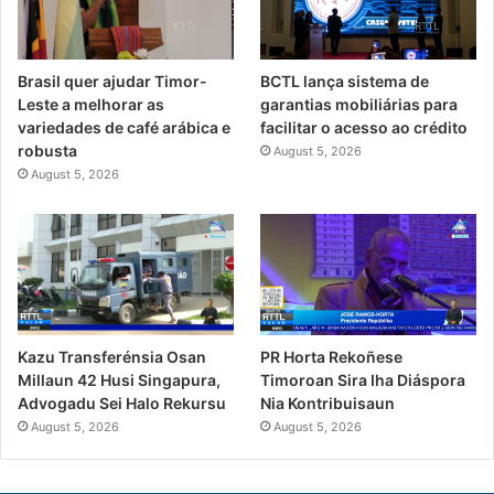
Brasil quer ajudar Timor-
BCTL lança sistema de
Leste a melhorar as
garantias mobiliárias para
variedades de café arábica e
facilitar o acesso ao crédito
robusta
August 5, 2026
August 5, 2026
PR Horta Rekoñese
Kazu Transferénsia Osan
Timoroan Sira Iha Diáspora
Millaun 42 Husi Singapura,
Nia Kontribuisaun
Advogadu Sei Halo Rekursu
August 5, 2026
August 5, 2026