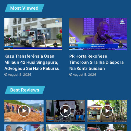
Most Viewed
PR Horta Rekoñese
Kazu Transferénsia Osan
Timoroan Sira Iha Diáspora
Millaun 42 Husi Singapura,
Nia Kontribuisaun
Advogadu Sei Halo Rekursu
August 5, 2026
August 5, 2026
Best Reviews