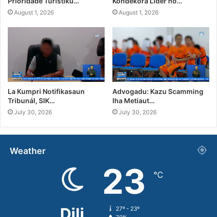
Prioridade Turístiku…
Kondekora Líder no…
August 1, 2026
August 1, 2026
La Kumpri Notifikasaun
Advogadu: Kazu Scamming
Tribunál, SIK…
Iha Metiaut…
July 30, 2026
July 30, 2026
Weather
23
℃
Dili
27º - 23º