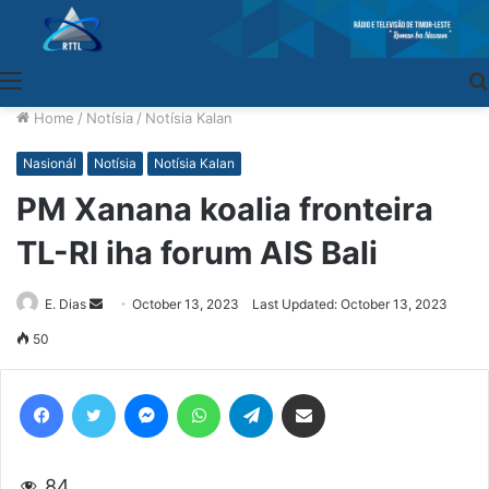
Menu
Home
/
Notísia
/
Notísia Kalan
Nasionál
Notísia
Notísia Kalan
PM Xanana koalia fronteira
TL-RI iha forum AIS Bali
E. Dias
Send
October 13, 2023
Last Updated: October 13, 2023
an
50
email
Facebook
Twitter
Messenger
WhatsApp
Telegram
Share via Email
84