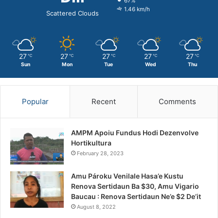
67%
1.46 km/h
Scattered Clouds
27
27
27
27
27
℃
℃
℃
℃
℃
Sun
Mon
Tue
Wed
Thu
Popular
Recent
Comments
AMPM Apoiu Fundus Hodi Dezenvolve
Hortikultura
February 28, 2023
Amu Pároku Venilale Hasa’e Kustu
Renova Sertidaun Ba $30, Amu Vigario
Baucau : Renova Sertidaun Ne’e $2 De’it
August 8, 2022