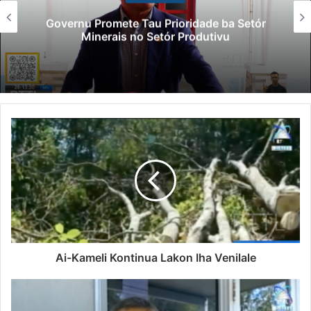
Governu Promete Tau Prioridade ba Setór
Minerais no Setór Produtivu
Ai-Kameli Kontinua Lakon Iha Venilale