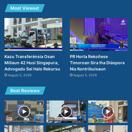
Most Viewed
PR Horta Rekoñese
Kazu Transferénsia Osan
Timoroan Sira Iha Diáspora
Millaun 42 Husi Singapura,
Nia Kontribuisaun
Advogadu Sei Halo Rekursu
August 5, 2026
August 5, 2026
Best Reviews