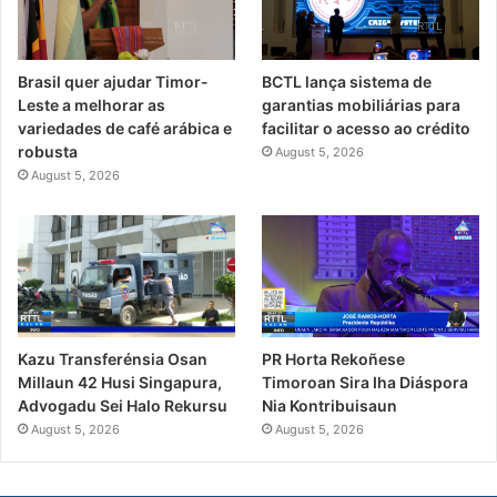
Brasil quer ajudar Timor-
BCTL lança sistema de
Leste a melhorar as
garantias mobiliárias para
variedades de café arábica e
facilitar o acesso ao crédito
robusta
August 5, 2026
August 5, 2026
PR Horta Rekoñese
Kazu Transferénsia Osan
Timoroan Sira Iha Diáspora
Millaun 42 Husi Singapura,
Nia Kontribuisaun
Advogadu Sei Halo Rekursu
August 5, 2026
August 5, 2026