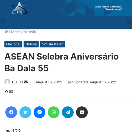
Menu
Home
/
Notísia
Nasionál
Notísia
Notísia Kalan
ASEAN Selebra Aniversário
Ba Dala 55
E. Dias
Send
August 16, 2022
Last Updated: August 16, 2022
an
53
email
Facebook
Twitter
Messenger
WhatsApp
Telegram
Share via Email
122