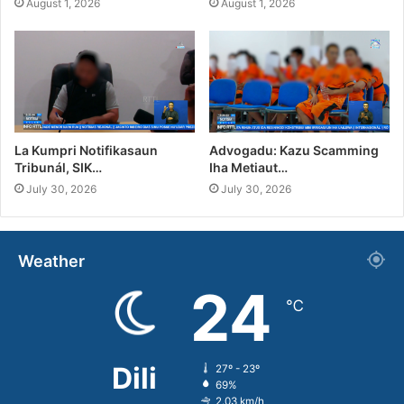
August 1, 2026
August 1, 2026
La Kumpri Notifikasaun
Advogadu: Kazu Scamming
Tribunál, SIK…
Iha Metiaut…
July 30, 2026
July 30, 2026
Weather
24
℃
Dili
27º - 23º
69%
2.03 km/h