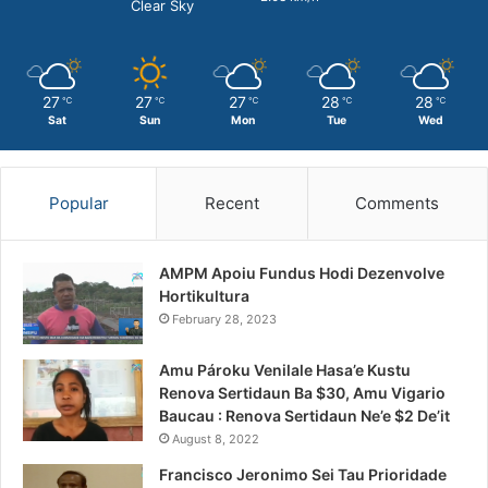
Clear Sky
27
27
27
28
28
℃
℃
℃
℃
℃
Sat
Sun
Mon
Tue
Wed
Popular
Recent
Comments
AMPM Apoiu Fundus Hodi Dezenvolve
Hortikultura
February 28, 2023
Amu Pároku Venilale Hasa’e Kustu
Renova Sertidaun Ba $30, Amu Vigario
Baucau : Renova Sertidaun Ne’e $2 De’it
August 8, 2022
Francisco Jeronimo Sei Tau Prioridade