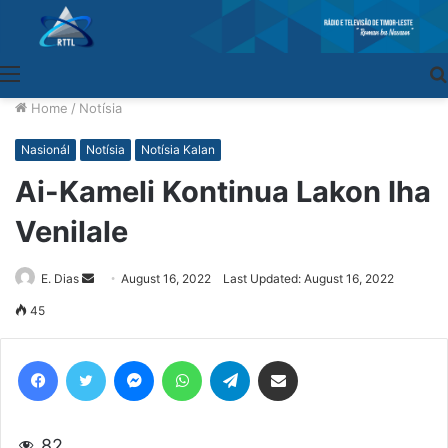
Menu
Home
/
Notísia
Nasionál
Notísia
Notísia Kalan
Ai-Kameli Kontinua Lakon Iha
Venilale
E. Dias
Send
August 16, 2022
Last Updated: August 16, 2022
an
45
email
Facebook
Twitter
Messenger
WhatsApp
Telegram
Share via Email
82