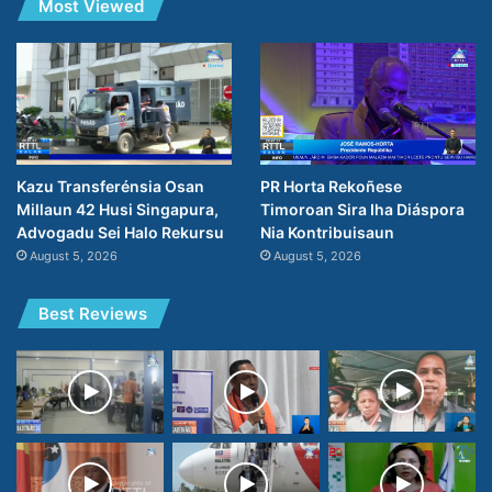
Most Viewed
PR Horta Rekoñese
Kazu Transferénsia Osan
Timoroan Sira Iha Diáspora
Millaun 42 Husi Singapura,
Nia Kontribuisaun
Advogadu Sei Halo Rekursu
August 5, 2026
August 5, 2026
Best Reviews