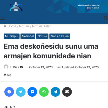
Menu
Home
/
Notísia
/
Notísia Kalan
Munisípiu
Nasionál
Notísia
Notísia Kalan
Ema deskoñesidu sunu uma
armajen komunidade nian
E. Dias
Send
October 13, 2023
Last Updated: October 13, 2023
an
50
email
Facebook
Twitter
Messenger
WhatsApp
Telegram
Share via Email
90