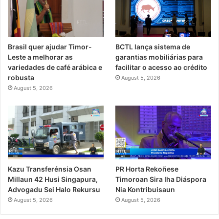
Brasil quer ajudar Timor-
BCTL lança sistema de
Leste a melhorar as
garantias mobiliárias para
variedades de café arábica e
facilitar o acesso ao crédito
robusta
August 5, 2026
August 5, 2026
PR Horta Rekoñese
Kazu Transferénsia Osan
Timoroan Sira Iha Diáspora
Millaun 42 Husi Singapura,
Nia Kontribuisaun
Advogadu Sei Halo Rekursu
August 5, 2026
August 5, 2026