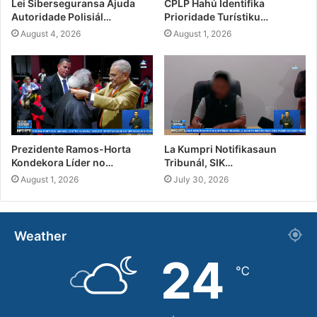
Lei Siberseguransa Ajuda
CPLP Hahú Identifika
Autoridade Polisiál…
Prioridade Turístiku…
August 4, 2026
August 1, 2026
Prezidente Ramos-Horta
La Kumpri Notifikasaun
Kondekora Líder no…
Tribunál, SIK…
August 1, 2026
July 30, 2026
Weather
24
℃