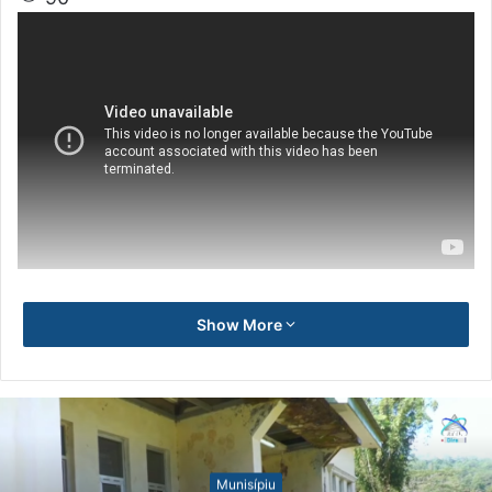
Show More
Munisípiu