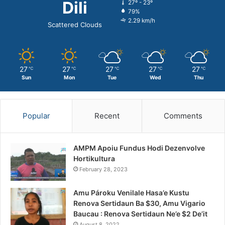
Dili
27º - 23º
79%
2.29 km/h
Scattered Clouds
27
27
27
27
27
℃
℃
℃
℃
℃
Sun
Mon
Tue
Wed
Thu
Popular
Recent
Comments
AMPM Apoiu Fundus Hodi Dezenvolve
Hortikultura
February 28, 2023
Amu Pároku Venilale Hasa’e Kustu
Renova Sertidaun Ba $30, Amu Vigario
Baucau : Renova Sertidaun Ne’e $2 De’it
August 8, 2022