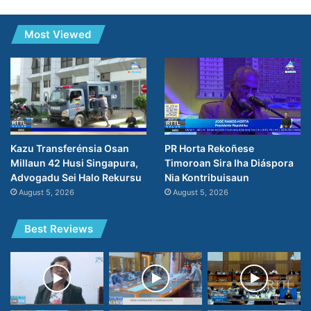
Most Viewed
PR Horta Rekoñese
Kazu Transferénsia Osan
Timoroan Sira Iha Diáspora
Millaun 42 Husi Singapura,
Nia Kontribuisaun
Advogadu Sei Halo Rekursu
August 5, 2026
August 5, 2026
Best Reviews