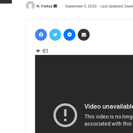
N. freitas
Send
September 5, 2023
Last Updated: Sept
an
email
Facebook
Twitter
Messenger
Share via Email
61