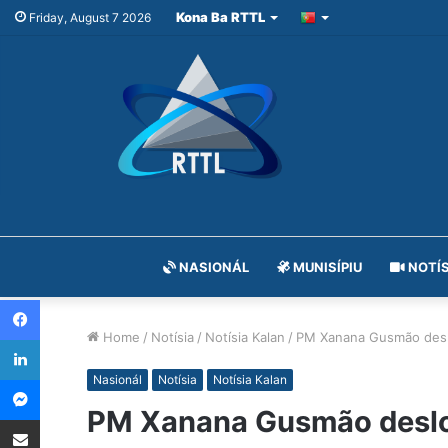
Kona Ba RTTL
Friday, August 7 2026
NASIONÁL
MUNISÍPIU
NOTÍS
Facebook
Home
/
Notísia
/
Notísia Kalan
/
PM Xanana Gusmão desl
LinkedIn
Messenger
Nasionál
Notísia
Notísia Kalan
PM Xanana Gusmão deslo
Share via Email