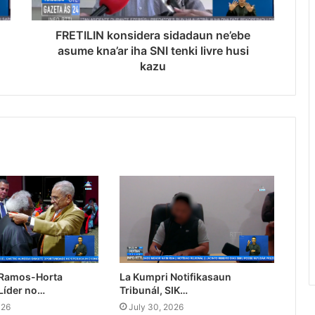
FRETILIN konsidera sidadaun ne’ebe
asume kna’ar iha SNI tenki livre husi
kazu
 Ramos-Horta
La Kumpri Notifikasaun
Líder no…
Tribunál, SIK…
026
July 30, 2026