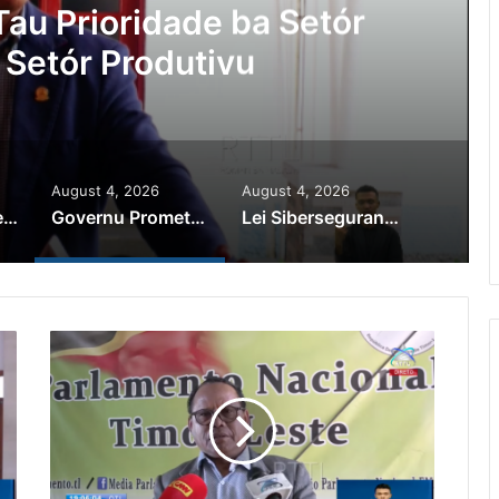
au Prioridade ba Setór
 Setór Produtivu
August 4, 2026
August 4, 2026
PR Horta Rekoñese Timoroan Sira Iha Diáspora Nia Kontribuisaun
Governu Promete Tau Prioridade ba Setór Minerais no Setór Produtivu
Lei Siberseguransa Ajuda Autoridade Polisiál Kaptura Autór Kriminozu ho Paradeiru Iha Estranjeiru