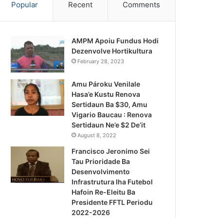
Popular
Recent
Comments
AMPM Apoiu Fundus Hodi
Dezenvolve Hortikultura
February 28, 2023
Amu Pároku Venilale
Hasa’e Kustu Renova
Sertidaun Ba $30, Amu
Vigario Baucau : Renova
Sertidaun Ne’e $2 De’it
August 8, 2022
Francisco Jeronimo Sei
Tau Prioridade Ba
Desenvolvimento
Infrastrutura Iha Futebol
Notísia Kalan
Hafoin Re-Eleitu Ba
Presidente FFTL Periodu
August 4, 2026
2022-2026