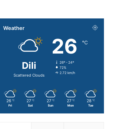
Weather
26
℃
Dili
26º - 24º
72%
2.72 km/h
Scattered Clouds
26
27
27
27
28
℃
℃
℃
℃
℃
Fri
Sat
Sun
Mon
Tue