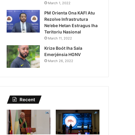
Lei Siberseguransa Ajuda Au
March 1, 2022
PM Orienta Ona KAFI Atu
Kaptura Autór Kriminozu h
Rezolve Infrastrutura
Estranjeiru
Ne’ebe Hetan Estragus Iha
Teritoriu Nasional
March 11, 2022
Krize Boót Iha Sala
Emerjénsia HGNV
March 26, 2022
Recent