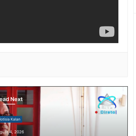
ead Next
otísia Kalan
gust 4, 2026