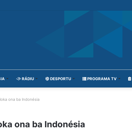
IA
RÁDIU
DESPORTU
PROGRAMA TV
oka ona ba Indonésia
ka ona ba Indonésia