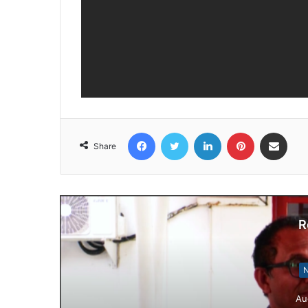
Facebook
Twitter
LinkedIn
Pinterest
Share via Email
Share
R
N
Au