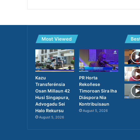
Most Viewed
Bes
PR Horta
Kazu
Rekoñese
Transferénsia
Timoroan Sira Iha
Osan Millaun 42
Diáspora Nia
Husi Singapura,
Kontribuisaun
Advogadu Sei
Halo Rekursu
August 5, 2026
August 5, 2026