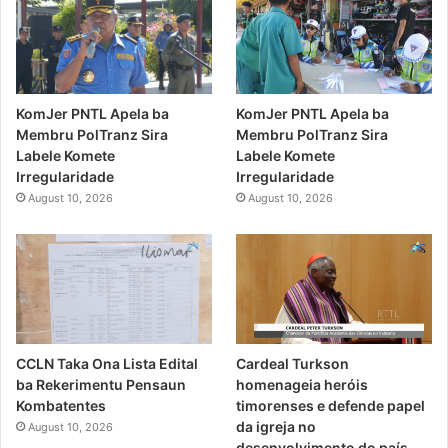
KomJer PNTL Apela ba
KomJer PNTL Apela ba
Membru PolTranz Sira
Membru PolTranz Sira
Labele Komete
Labele Komete
Irregularidade
Irregularidade
August 10, 2026
August 10, 2026
CCLN Taka Ona Lista Edital
Cardeal Turkson
ba Rekerimentu Pensaun
homenageia heróis
Kombatentes
timorenses e defende papel
da igreja no
August 10, 2026
desenvolvimento do país