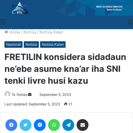
Menu
Home
/
Notísia
/
Notísia Kalan
Nasionál
Notísia
Notísia Kalan
FRETILIN konsidera sidadaun
ne’ebe asume kna’ar iha SNI
tenki livre husi kazu
N. freitas
Send
September 5, 2023
an
Last Updated: September 5, 2023
31
email
Facebook
Twitter
Messenger
WhatsApp
Telegram
Share via Email