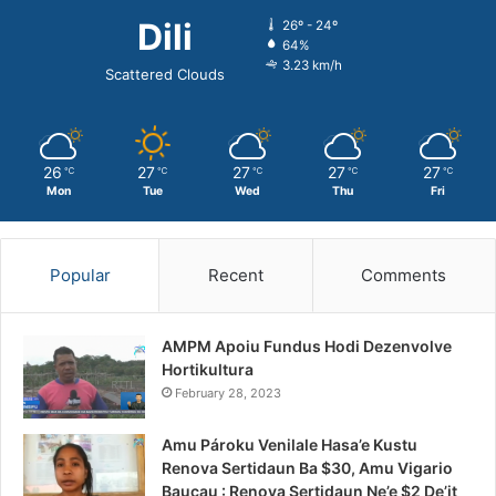
Dili
26º - 24º
64%
3.23 km/h
Scattered Clouds
26
27
27
27
27
℃
℃
℃
℃
℃
Mon
Tue
Wed
Thu
Fri
Popular
Recent
Comments
AMPM Apoiu Fundus Hodi Dezenvolve
Hortikultura
February 28, 2023
Amu Pároku Venilale Hasa’e Kustu
Renova Sertidaun Ba $30, Amu Vigario
Baucau : Renova Sertidaun Ne’e $2 De’it