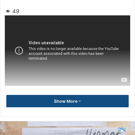
49
Show More