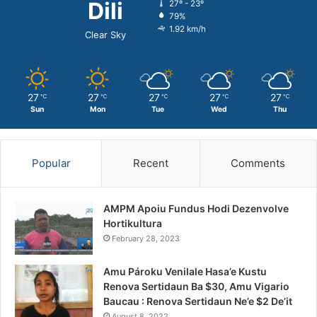
Dili
27º - 23º
79%
1.92 km/h
Clear Sky
27
27
27
27
27
℃
℃
℃
℃
℃
Sun
Mon
Tue
Wed
Thu
Popular
Recent
Comments
AMPM Apoiu Fundus Hodi Dezenvolve
Hortikultura
February 28, 2023
Amu Pároku Venilale Hasa’e Kustu
Renova Sertidaun Ba $30, Amu Vigario
Baucau : Renova Sertidaun Ne’e $2 De’it
August 8, 2022