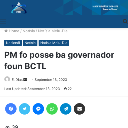
Menu
Home
/
Notísia
/
Notísia Meiu-Dia
Nasionál
Notísia
Notísia Meiu-Dia
PM fo posse ba governador
foun BCTL
E. Dias
Send
September 13, 2023
an
Last Updated: September 13, 2023
22
email
Facebook
Twitter
Messenger
WhatsApp
Telegram
Share via Email
39