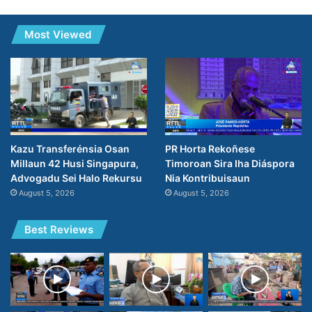
Most Viewed
PR Horta Rekoñese
Kazu Transferénsia Osan
Timoroan Sira Iha Diáspora
Millaun 42 Husi Singapura,
Nia Kontribuisaun
Advogadu Sei Halo Rekursu
August 5, 2026
August 5, 2026
Best Reviews