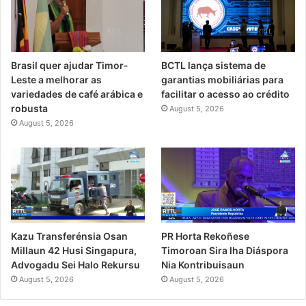
Brasil quer ajudar Timor-
BCTL lança sistema de
Leste a melhorar as
garantias mobiliárias para
variedades de café arábica e
facilitar o acesso ao crédito
robusta
August 5, 2026
August 5, 2026
PR Horta Rekoñese
Kazu Transferénsia Osan
Timoroan Sira Iha Diáspora
Millaun 42 Husi Singapura,
Nia Kontribuisaun
Advogadu Sei Halo Rekursu
August 5, 2026
August 5, 2026