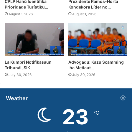
CPLP Hahú Identifika
Prezidente Ramos-Horta
Prioridade Turístiku…
Kondekora Líder no…
August 1, 2026
August 1, 2026
La Kumpri Notifikasaun
Advogadu: Kazu Scamming
Tribunál, SIK…
Iha Metiaut…
July 30, 2026
July 30, 2026
Weather
23
℃