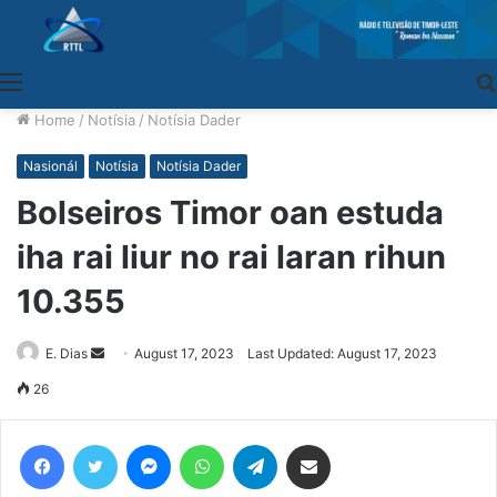
Menu
Home
/
Notísia
/
Notísia Dader
Nasionál
Notísia
Notísia Dader
Bolseiros Timor oan estuda
iha rai liur no rai laran rihun
10.355
E. Dias
Send
August 17, 2023
Last Updated: August 17, 2023
an
26
email
Facebook
Twitter
Messenger
WhatsApp
Telegram
Share via Email