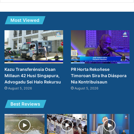
Most Viewed
PR Horta Rekoñese
Kazu Transferénsia Osan
Timoroan Sira Iha Diáspora
Millaun 42 Husi Singapura,
Nia Kontribuisaun
Advogadu Sei Halo Rekursu
August 5, 2026
August 5, 2026
Best Reviews