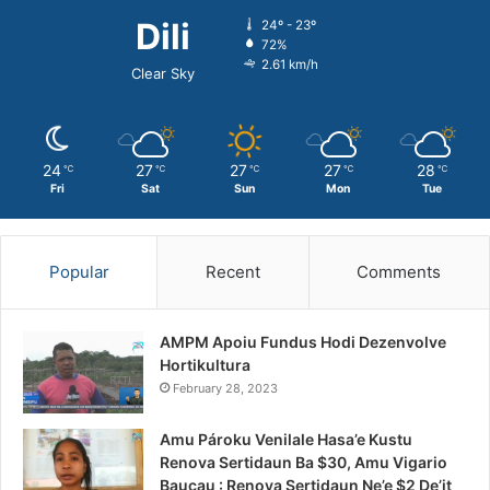
Dili
24º - 23º
72%
2.61 km/h
Clear Sky
24
27
27
27
28
℃
℃
℃
℃
℃
Fri
Sat
Sun
Mon
Tue
Popular
Recent
Comments
AMPM Apoiu Fundus Hodi Dezenvolve
Hortikultura
February 28, 2023
Amu Pároku Venilale Hasa’e Kustu
Renova Sertidaun Ba $30, Amu Vigario
Baucau : Renova Sertidaun Ne’e $2 De’it