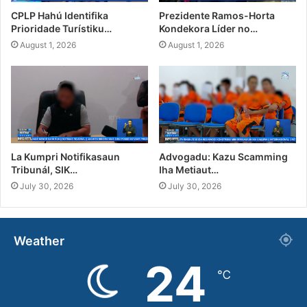
CPLP Hahú Identifika
Prezidente Ramos-Horta
Prioridade Turístiku…
Kondekora Líder no…
August 1, 2026
August 1, 2026
La Kumpri Notifikasaun
Advogadu: Kazu Scamming
Tribunál, SIK…
Iha Metiaut…
July 30, 2026
July 30, 2026
Weather
24
℃