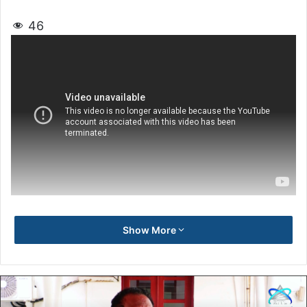
46
Show More