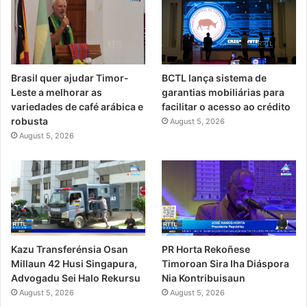
Brasil quer ajudar Timor-
BCTL lança sistema de
Leste a melhorar as
garantias mobiliárias para
variedades de café arábica e
facilitar o acesso ao crédito
robusta
August 5, 2026
August 5, 2026
PR Horta Rekoñese
Kazu Transferénsia Osan
Timoroan Sira Iha Diáspora
Millaun 42 Husi Singapura,
Nia Kontribuisaun
Advogadu Sei Halo Rekursu
August 5, 2026
August 5, 2026