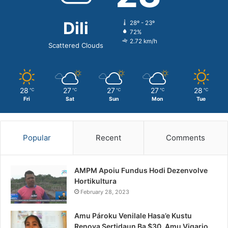
Dili
28º - 23º
72%
2.72 km/h
Scattered Clouds
28
27
27
27
28
℃
℃
℃
℃
℃
Fri
Sat
Sun
Mon
Tue
Popular
Recent
Comments
AMPM Apoiu Fundus Hodi Dezenvolve
Hortikultura
February 28, 2023
Amu Pároku Venilale Hasa’e Kustu
Renova Sertidaun Ba $30, Amu Vigario