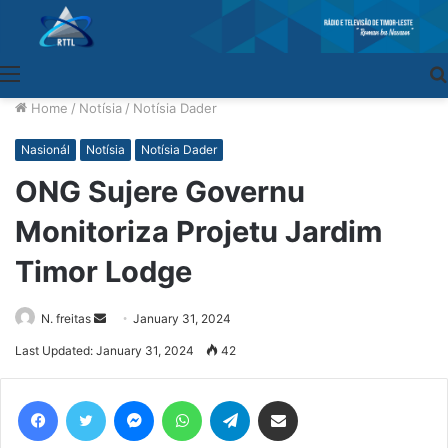
Menu
Home
/
Notísia
/
Notísia Dader
Nasionál
Notísia
Notísia Dader
ONG Sujere Governu
Monitoriza Projetu Jardim
Timor Lodge
N. freitas
Send
January 31, 2024
an
Last Updated: January 31, 2024
42
email
Facebook
Twitter
Messenger
WhatsApp
Telegram
Share via Email