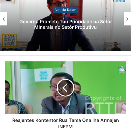
Notísia Kalan
Governu Promete Tau Prioridade ba Setór
Minerais no Setór Produtivu
Reajentes Kontentór Rua Tama Ona Iha Armajen
INFPM