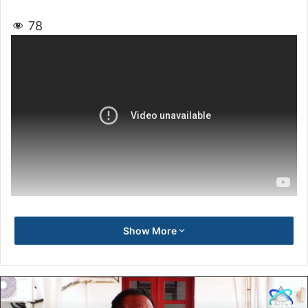
78
Show More