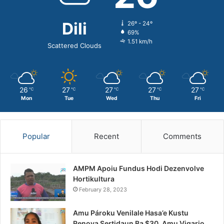
Dili
26º - 24º
69%
1.51 km/h
Scattered Clouds
26
27
27
27
27
℃
℃
℃
℃
℃
Mon
Tue
Wed
Thu
Fri
Popular
Recent
Comments
AMPM Apoiu Fundus Hodi Dezenvolve
Hortikultura
February 28, 2023
Amu Pároku Venilale Hasa’e Kustu
Renova Sertidaun Ba $30, Amu Vigario