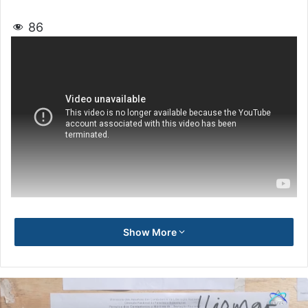
86
Show More