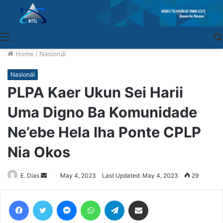
Menu
Home
/
Nasionál
Nasionál
PLPA Kaer Ukun Sei Harii
Uma Digno Ba Komunidade
Ne’ebe Hela Iha Ponte CPLP
Nia Okos
E. Dias
Send
May 4, 2023
Last Updated: May 4, 2023
29
an
email
Facebook
Twitter
Messenger
WhatsApp
Telegram
Share via Email