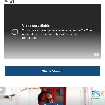
61
Show More