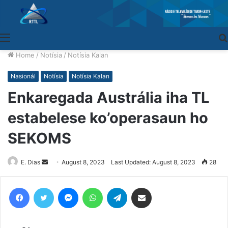
Menu
Home
/
Notísia
/
Notísia Kalan
Nasionál
Notísia
Notísia Kalan
Enkaregada Austrália iha TL
estabelese ko’operasaun ho
SEKOMS
E. Dias
Send
August 8, 2023
Last Updated: August 8, 2023
28
an
email
Facebook
Twitter
Messenger
WhatsApp
Telegram
Share via Email