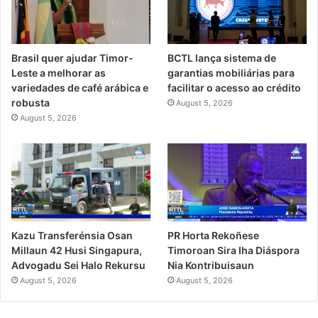
Brasil quer ajudar Timor-
BCTL lança sistema de
Leste a melhorar as
garantias mobiliárias para
variedades de café arábica e
facilitar o acesso ao crédito
robusta
August 5, 2026
August 5, 2026
PR Horta Rekoñese
Kazu Transferénsia Osan
Timoroan Sira Iha Diáspora
Millaun 42 Husi Singapura,
Nia Kontribuisaun
Advogadu Sei Halo Rekursu
August 5, 2026
August 5, 2026