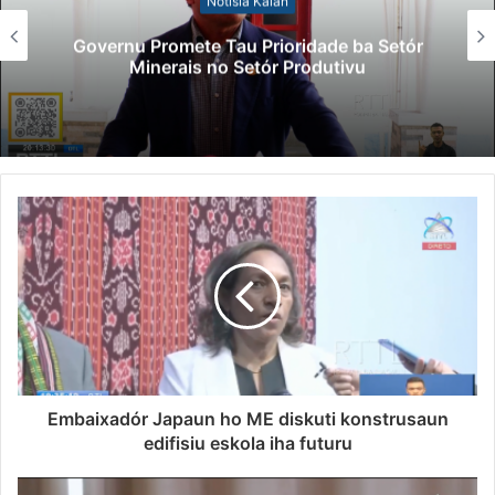
Notísia Kalan
Governu Promete Tau Prioridade ba Setór
Minerais no Setór Produtivu
Embaixadór Japaun ho ME diskuti konstrusaun
edifisiu eskola iha futuru