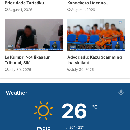
Prioridade Turístiku…
Kondekora Líder no…
August 1, 2026
August 1, 2026
La Kumpri Notifikasaun
Advogadu: Kazu Scamming
Tribunál, SIK…
Iha Metiaut…
July 30, 2026
July 30, 2026
Weather
26
℃
26º - 23º