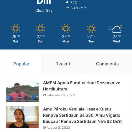
Dili
72%
3.48 km/h
Clear Sky
26
27
27
27
27
℃
℃
℃
℃
℃
Sat
Sun
Mon
Tue
Wed
Popular
Recent
Comments
AMPM Apoiu Fundus Hodi Dezenvolve
Hortikultura
February 28, 2023
Amu Pároku Venilale Hasa’e Kustu
Renova Sertidaun Ba $30, Amu Vigario
Baucau : Renova Sertidaun Ne’e $2 De’it
August 8, 2022