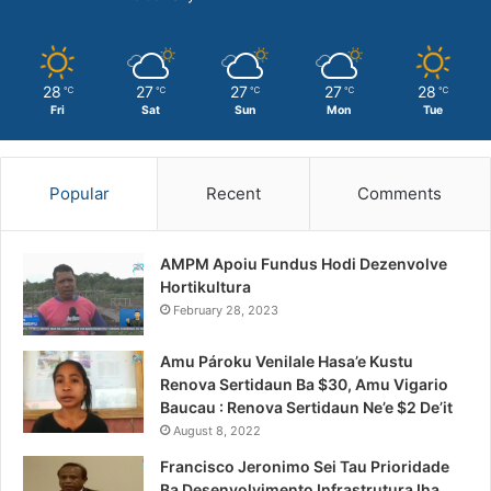
28
27
27
27
28
℃
℃
℃
℃
℃
Fri
Sat
Sun
Mon
Tue
Popular
Recent
Comments
AMPM Apoiu Fundus Hodi Dezenvolve
Hortikultura
February 28, 2023
Amu Pároku Venilale Hasa’e Kustu
Renova Sertidaun Ba $30, Amu Vigario
Baucau : Renova Sertidaun Ne’e $2 De’it
August 8, 2022
Francisco Jeronimo Sei Tau Prioridade
Ba Desenvolvimento Infrastrutura Iha