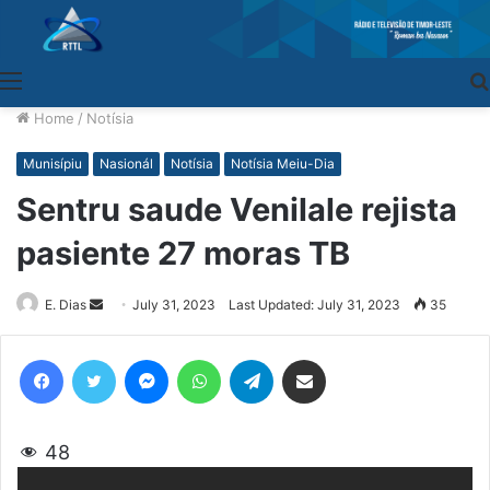
Menu
Home
/
Notísia
Munisípiu
Nasionál
Notísia
Notísia Meiu-Dia
Sentru saude Venilale rejista
pasiente 27 moras TB
E. Dias
Send
July 31, 2023
Last Updated: July 31, 2023
35
an
email
Facebook
Twitter
Messenger
WhatsApp
Telegram
Share via Email
48