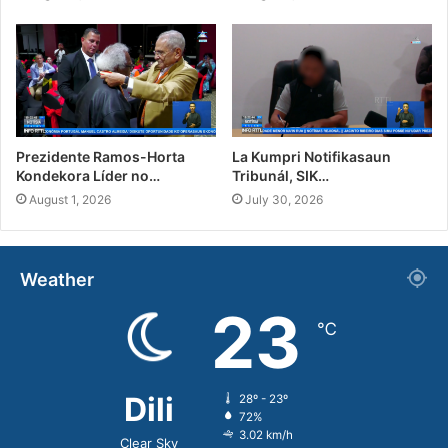
Prezidente Ramos-Horta
La Kumpri Notifikasaun
Kondekora Líder no…
Tribunál, SIK…
August 1, 2026
July 30, 2026
Weather
23
℃
Dili
28º - 23º
72%
3.02 km/h
Clear Sky