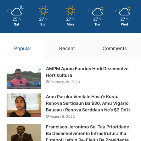
25
27
27
27
27
℃
℃
℃
℃
℃
Sat
Sun
Mon
Tue
Wed
Popular
Recent
Comments
AMPM Apoiu Fundus Hodi Dezenvolve
Hortikultura
February 28, 2023
Amu Pároku Venilale Hasa’e Kustu
Renova Sertidaun Ba $30, Amu Vigario
Baucau : Renova Sertidaun Ne’e $2 De’it
August 8, 2022
Francisco Jeronimo Sei Tau Prioridade
Ba Desenvolvimento Infrastrutura Iha
Futebol Hafoin Re-Eleitu Ba Presidente