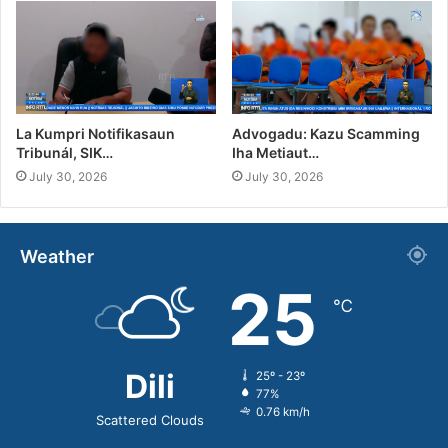
La Kumpri Notifikasaun
Advogadu: Kazu Scamming
Tribunál, SIK…
Iha Metiaut…
July 30, 2026
July 30, 2026
Weather
25
℃
Dili
25º - 23º
77%
0.76 km/h
Scattered Clouds