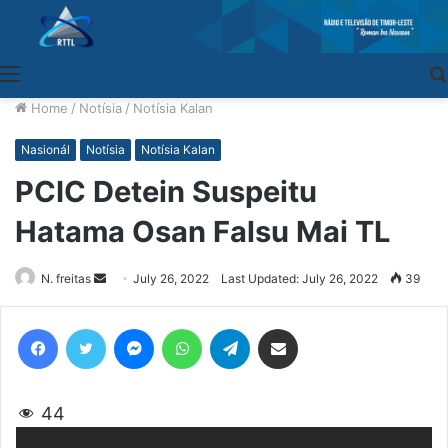
Menu
Home
/
Notísia
/
Notísia Kalan
Nasionál
Notísia
Notísia Kalan
PCIC Detein Suspeitu
Hatama Osan Falsu Mai TL
N. freitas
Send
July 26, 2022
Last Updated: July 26, 2022
39
an
email
Facebook
Twitter
Messenger
WhatsApp
Telegram
Share via Email
44