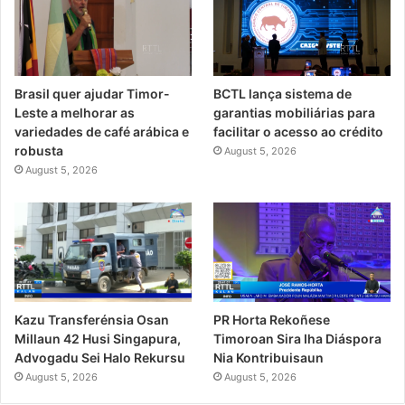
Brasil quer ajudar Timor-
BCTL lança sistema de
Leste a melhorar as
garantias mobiliárias para
variedades de café arábica e
facilitar o acesso ao crédito
robusta
August 5, 2026
August 5, 2026
PR Horta Rekoñese
Kazu Transferénsia Osan
Timoroan Sira Iha Diáspora
Millaun 42 Husi Singapura,
Nia Kontribuisaun
Advogadu Sei Halo Rekursu
August 5, 2026
August 5, 2026