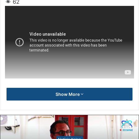
62
Show More