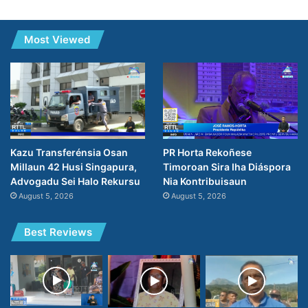
Most Viewed
PR Horta Rekoñese
Kazu Transferénsia Osan
Timoroan Sira Iha Diáspora
Millaun 42 Husi Singapura,
Nia Kontribuisaun
Advogadu Sei Halo Rekursu
August 5, 2026
August 5, 2026
Best Reviews