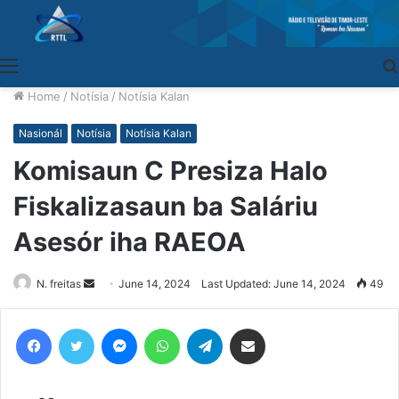
Menu
Home
/
Notísia
/
Notísia Kalan
Nasionál
Notísia
Notísia Kalan
Komisaun C Presiza Halo
Fiskalizasaun ba Saláriu
Asesór iha RAEOA
N. freitas
Send
June 14, 2024
Last Updated: June 14, 2024
49
an
email
Facebook
Twitter
Messenger
WhatsApp
Telegram
Share via Email