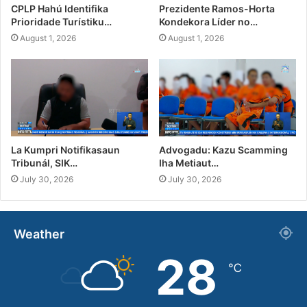
CPLP Hahú Identifika
Prezidente Ramos-Horta
Prioridade Turístiku…
Kondekora Líder no…
August 1, 2026
August 1, 2026
La Kumpri Notifikasaun
Advogadu: Kazu Scamming
Tribunál, SIK…
Iha Metiaut…
July 30, 2026
July 30, 2026
Weather
28
℃