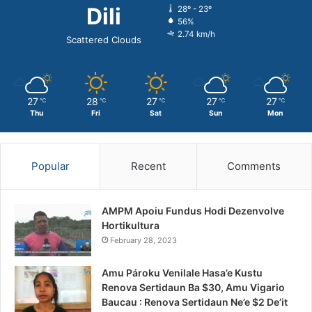
Dili
28º - 23º
56%
2.74 km/h
Scattered Clouds
27
28
27
27
27
℃
℃
℃
℃
℃
Thu
Fri
Sat
Sun
Mon
Popular
Recent
Comments
AMPM Apoiu Fundus Hodi Dezenvolve
Hortikultura
February 28, 2023
Amu Pároku Venilale Hasa’e Kustu
Renova Sertidaun Ba $30, Amu Vigario
Baucau : Renova Sertidaun Ne’e $2 De’it