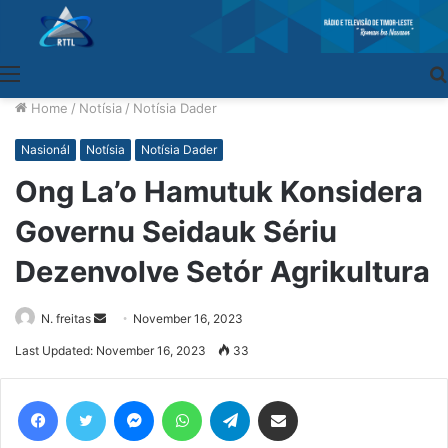
Menu
Home
/
Notísia
/
Notísia Dader
Nasionál
Notísia
Notísia Dader
Ong La’o Hamutuk Konsidera
Governu Seidauk Sériu
Dezenvolve Setór Agrikultura
N. freitas
Send
November 16, 2023
an
Last Updated: November 16, 2023
33
email
Facebook
Twitter
Messenger
WhatsApp
Telegram
Share via Email