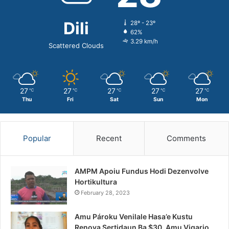
Dili
28º - 23º
62%
3.29 km/h
Scattered Clouds
27
27
27
27
27
℃
℃
℃
℃
℃
Thu
Fri
Sat
Sun
Mon
Popular
Recent
Comments
AMPM Apoiu Fundus Hodi Dezenvolve
Hortikultura
February 28, 2023
Amu Pároku Venilale Hasa’e Kustu
Renova Sertidaun Ba $30, Amu Vigario