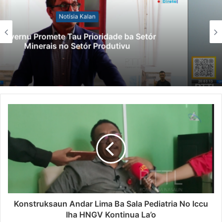
Notísia Kalan
Lei Siberseguransa Ajuda Autoridade
Polisiál Kaptura Autór Kriminozu ho
Paradeiru Iha Estranjeiru
Konstruksaun Andar Lima Ba Sala Pediatria No Iccu
Iha HNGV Kontinua La’o