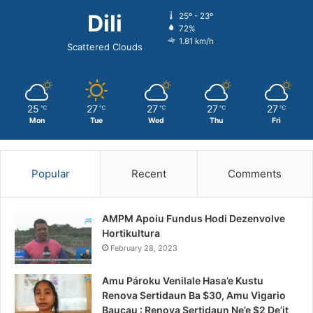
Dili
25º - 23º
72%
1.81 km/h
Scattered Clouds
25
27
27
27
27
℃
℃
℃
℃
℃
Mon
Tue
Wed
Thu
Fri
Popular
Recent
Comments
AMPM Apoiu Fundus Hodi Dezenvolve
Hortikultura
February 28, 2023
Amu Pároku Venilale Hasa’e Kustu
Renova Sertidaun Ba $30, Amu Vigario
Baucau : Renova Sertidaun Ne’e $2 De’it