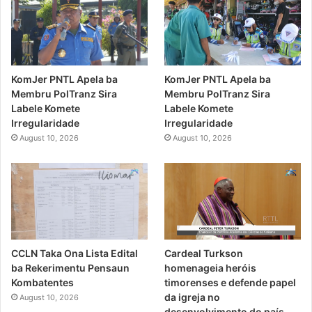
KomJer PNTL Apela ba
KomJer PNTL Apela ba
Membru PolTranz Sira
Membru PolTranz Sira
Labele Komete
Labele Komete
Irregularidade
Irregularidade
August 10, 2026
August 10, 2026
CCLN Taka Ona Lista Edital
Cardeal Turkson
ba Rekerimentu Pensaun
homenageia heróis
Kombatentes
timorenses e defende papel
da igreja no
August 10, 2026
desenvolvimento do país