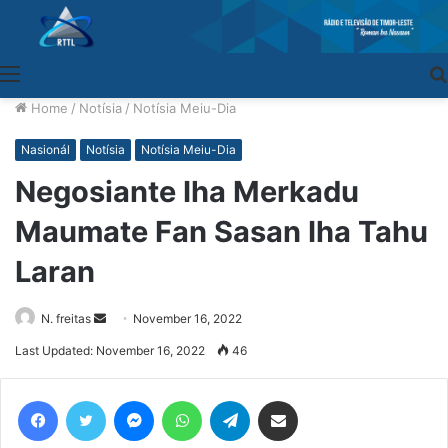
Menu
Home
/
Notísia
/
Notísia Meiu-Dia
Nasionál
Notísia
Notísia Meiu-Dia
Negosiante Iha Merkadu
Maumate Fan Sasan Iha Tahu
Laran
N. freitas
Send
November 16, 2022
an
Last Updated: November 16, 2022
46
email
Facebook
Twitter
Messenger
WhatsApp
Telegram
Share via Email