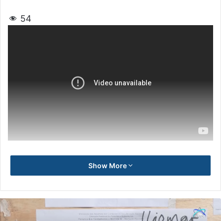
54
Show More