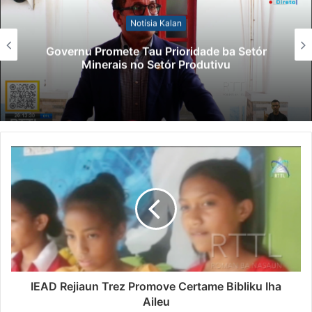
Notísia Kalan
Governu Promete Tau Prioridade ba Setór
Minerais no Setór Produtivu
IEAD Rejiaun Trez Promove Certame Bibliku Iha
Aileu