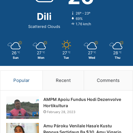
Dili
26º - 23º
69%
1.76 km/h
Scattered Clouds
26
27
27
27
28
℃
℃
℃
℃
℃
Sun
Mon
Tue
Wed
Thu
Popular
Recent
Comments
AMPM Apoiu Fundus Hodi Dezenvolve
Hortikultura
February 28, 2023
Amu Pároku Venilale Hasa’e Kustu
Renova Sertidaun Ba $30, Amu Vigario