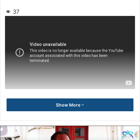
37
Show More