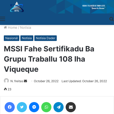
Menu
Home
/
Notísia
Nasionál
Notísia
Notísia Dader
MSSI Fahe Sertifikadu Ba
Grupu Traballu 108 Iha
Viqueque
N. freitas
Send
October 26, 2022
Last Updated: October 26, 2022
an
23
email
Facebook
Twitter
Messenger
WhatsApp
Telegram
Share via Email