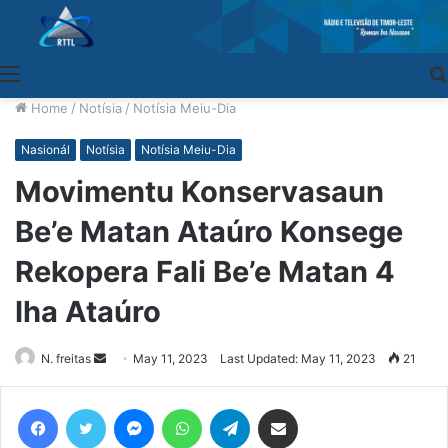
Menu
Home
/
Notísia
/
Notísia Meiu-Dia
Nasionál
Notísia
Notísia Meiu-Dia
Movimentu Konservasaun
Be’e Matan Ataúro Konsege
Rekopera Fali Be’e Matan 4
Iha Ataúro
N. freitas
Send
May 11, 2023
Last Updated: May 11, 2023
21
an
email
Facebook
Twitter
Messenger
WhatsApp
Telegram
Share via Email