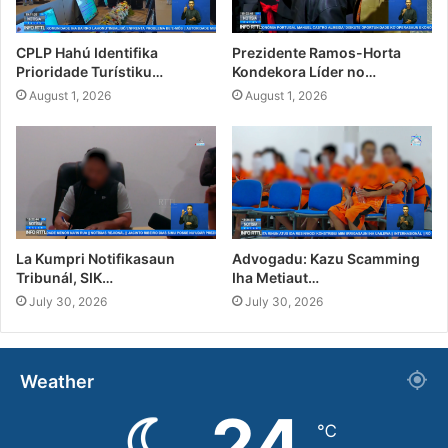
CPLP Hahú Identifika
Prezidente Ramos-Horta
Prioridade Turístiku…
Kondekora Líder no…
August 1, 2026
August 1, 2026
La Kumpri Notifikasaun
Advogadu: Kazu Scamming
Tribunál, SIK…
Iha Metiaut…
July 30, 2026
July 30, 2026
Weather
24
℃