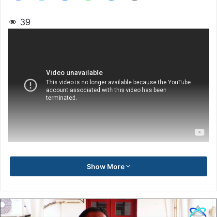
39
Show More