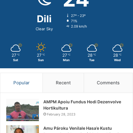
Dili
27º - 23º
71%
2.09 km/h
Clear Sky
27
27
27
28
28
℃
℃
℃
℃
℃
Sat
Sun
Mon
Tue
Wed
Popular
Recent
Comments
AMPM Apoiu Fundus Hodi Dezenvolve
Hortikultura
February 28, 2023
Amu Pároku Venilale Hasa’e Kustu