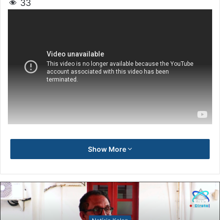
33
Show More