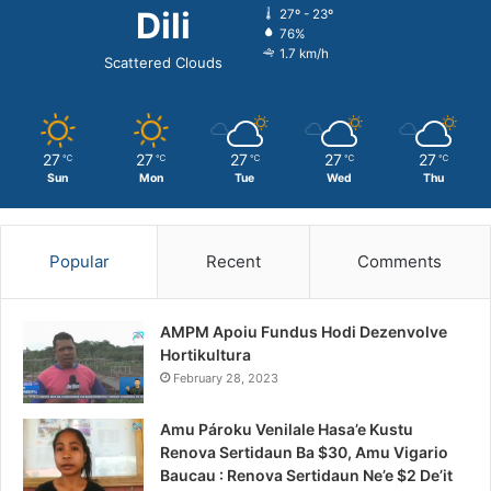
Dili
27º - 23º
76%
1.7 km/h
Scattered Clouds
27
27
27
27
27
℃
℃
℃
℃
℃
Sun
Mon
Tue
Wed
Thu
Popular
Recent
Comments
AMPM Apoiu Fundus Hodi Dezenvolve
Hortikultura
February 28, 2023
Amu Pároku Venilale Hasa’e Kustu
Renova Sertidaun Ba $30, Amu Vigario
Baucau : Renova Sertidaun Ne’e $2 De’it