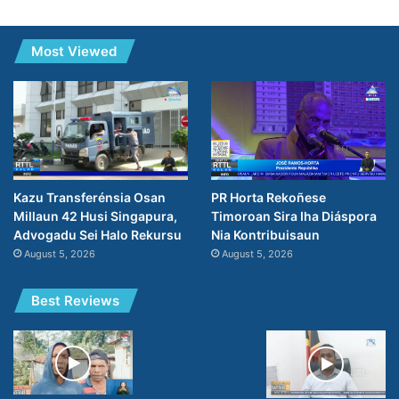
Most Viewed
PR Horta Rekoñese
Kazu Transferénsia Osan
Timoroan Sira Iha Diáspora
Millaun 42 Husi Singapura,
Nia Kontribuisaun
Advogadu Sei Halo Rekursu
August 5, 2026
August 5, 2026
Best Reviews