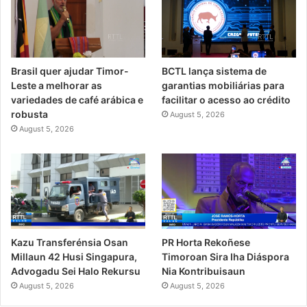
Brasil quer ajudar Timor-
BCTL lança sistema de
Leste a melhorar as
garantias mobiliárias para
variedades de café arábica e
facilitar o acesso ao crédito
robusta
August 5, 2026
August 5, 2026
PR Horta Rekoñese
Kazu Transferénsia Osan
Timoroan Sira Iha Diáspora
Millaun 42 Husi Singapura,
Nia Kontribuisaun
Advogadu Sei Halo Rekursu
August 5, 2026
August 5, 2026