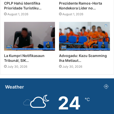
CPLP Hahú Identifika
Prezidente Ramos-Horta
Prioridade Turístiku…
Kondekora Líder no…
August 1, 2026
August 1, 2026
La Kumpri Notifikasaun
Advogadu: Kazu Scamming
Tribunál, SIK…
Iha Metiaut…
July 30, 2026
July 30, 2026
Weather
24
℃