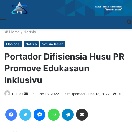
Menu
Home
/
Notísia
Nasionál
Notísia
Notísia Kalan
Portador Difisiensia Husu PR
Promove Edukasaun
Inklusivu
E. Dias
Send
June 18, 2022
Last Updated: June 18, 2022
91
an
email
Facebook
Twitter
Messenger
WhatsApp
Telegram
Share via Email