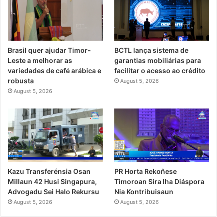
Brasil quer ajudar Timor-
BCTL lança sistema de
Leste a melhorar as
garantias mobiliárias para
variedades de café arábica e
facilitar o acesso ao crédito
robusta
August 5, 2026
August 5, 2026
PR Horta Rekoñese
Kazu Transferénsia Osan
Timoroan Sira Iha Diáspora
Millaun 42 Husi Singapura,
Nia Kontribuisaun
Advogadu Sei Halo Rekursu
August 5, 2026
August 5, 2026