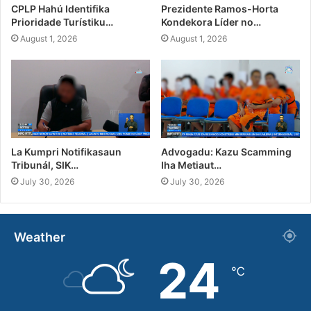
CPLP Hahú Identifika
Prezidente Ramos-Horta
Prioridade Turístiku…
Kondekora Líder no…
August 1, 2026
August 1, 2026
La Kumpri Notifikasaun
Advogadu: Kazu Scamming
Tribunál, SIK…
Iha Metiaut…
July 30, 2026
July 30, 2026
Weather
24
℃