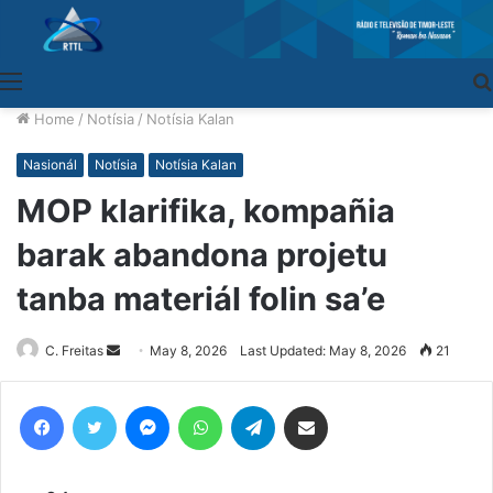
Menu
Home
/
Notísia
/
Notísia Kalan
Nasionál
Notísia
Notísia Kalan
MOP klarifika, kompañia
barak abandona projetu
tanba materiál folin sa’e
C. Freitas
Send
May 8, 2026
Last Updated: May 8, 2026
21
an
email
Facebook
Twitter
Messenger
WhatsApp
Telegram
Share via Email