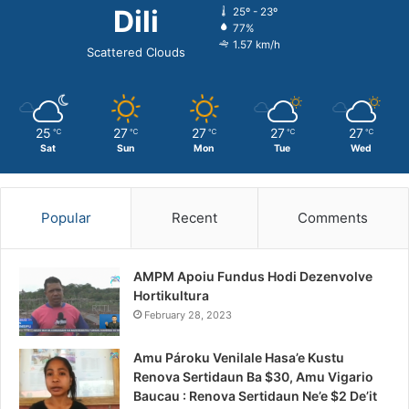
Dili
25º - 23º
77%
1.57 km/h
Scattered Clouds
25
27
27
27
27
℃
℃
℃
℃
℃
Sat
Sun
Mon
Tue
Wed
Popular
Recent
Comments
AMPM Apoiu Fundus Hodi Dezenvolve
Hortikultura
February 28, 2023
Amu Pároku Venilale Hasa’e Kustu
Renova Sertidaun Ba $30, Amu Vigario
Baucau : Renova Sertidaun Ne’e $2 De’it