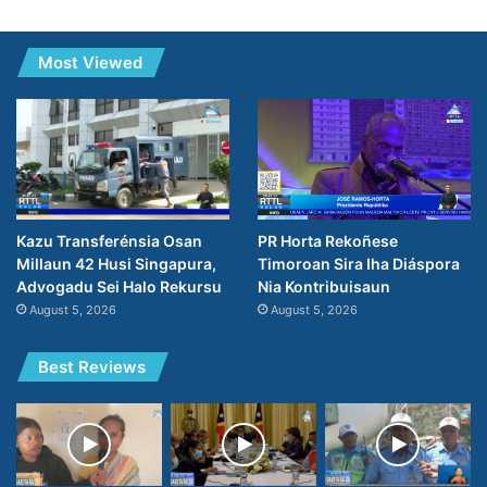
Most Viewed
PR Horta Rekoñese
Kazu Transferénsia Osan
Timoroan Sira Iha Diáspora
Millaun 42 Husi Singapura,
Nia Kontribuisaun
Advogadu Sei Halo Rekursu
August 5, 2026
August 5, 2026
Best Reviews