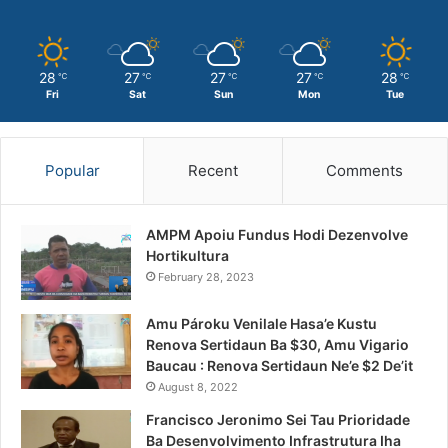
28
27
27
27
28
℃
℃
℃
℃
℃
Fri
Sat
Sun
Mon
Tue
Popular
Recent
Comments
AMPM Apoiu Fundus Hodi Dezenvolve
Hortikultura
February 28, 2023
Amu Pároku Venilale Hasa’e Kustu
Renova Sertidaun Ba $30, Amu Vigario
Baucau : Renova Sertidaun Ne’e $2 De’it
August 8, 2022
Francisco Jeronimo Sei Tau Prioridade
Ba Desenvolvimento Infrastrutura Iha