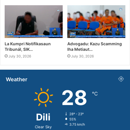
La Kumpri Notifikasaun
Advogadu: Kazu Scamming
Tribunál, SIK…
Iha Metiaut…
July 30, 2026
July 30, 2026
Weather
28
℃
Dili
28º - 23º
55%
3.75 km/h
Clear Sky