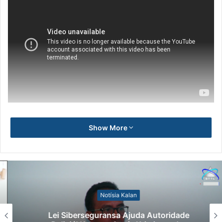
Show More
Notísia Kalan
Lei Siberseguransa Ajuda Autoridade