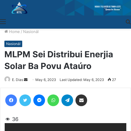
Menu
Home
/
Nasionál
Nasionál
MLPM Sei Distribui Enerjia
Solar Ba Povu Ataúro
E. Dias
Send
May 6, 2023
Last Updated: May 6, 2023
27
an
email
Facebook
Twitter
Messenger
WhatsApp
Telegram
Share via Email
36