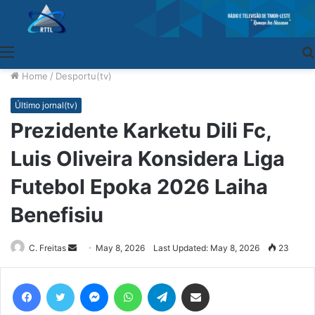
Menu
Home
/
Desportu(tv)
Último jornal(tv)
Prezidente Karketu Dili Fc,
Luis Oliveira Konsidera Liga
Futebol Epoka 2026 Laiha
Benefisiu
C. Freitas
Send
May 8, 2026
Last Updated: May 8, 2026
23
an
email
Facebook
Twitter
Messenger
WhatsApp
Telegram
Share via Email