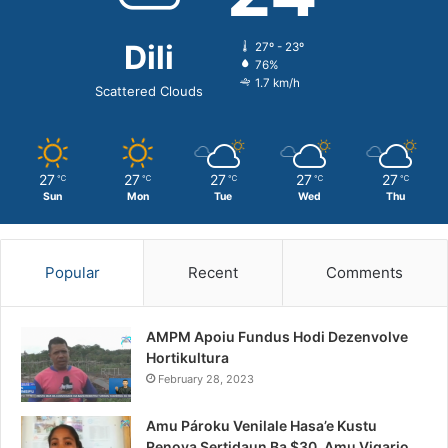
Dili
27º - 23º
76%
1.7 km/h
Scattered Clouds
27
27
27
27
27
℃
℃
℃
℃
℃
Sun
Mon
Tue
Wed
Thu
Popular
Recent
Comments
AMPM Apoiu Fundus Hodi Dezenvolve
Hortikultura
February 28, 2023
Amu Pároku Venilale Hasa’e Kustu
Renova Sertidaun Ba $30, Amu Vigario