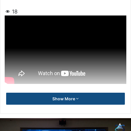
18
Show More