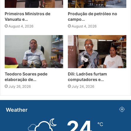
Primeiros Ministros de
Produção de petróleo no
Vanuatu e…
campo…
August 4, 2026
August 4, 2026
Teodoro Soares pede
Díli: Ladrões furtam
elaboração de…
computadores e…
July 26, 2026
July 24, 2026
Weather
24
℃