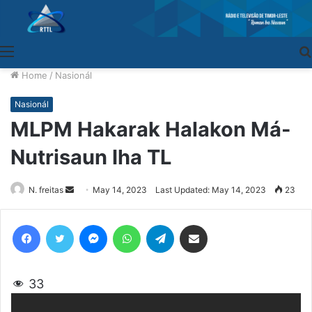
Menu
Home
/
Nasionál
Nasionál
MLPM Hakarak Halakon Má-
Nutrisaun Iha TL
N. freitas
Send
May 14, 2023
Last Updated: May 14, 2023
23
an
email
Facebook
Twitter
Messenger
WhatsApp
Telegram
Share via Email
33