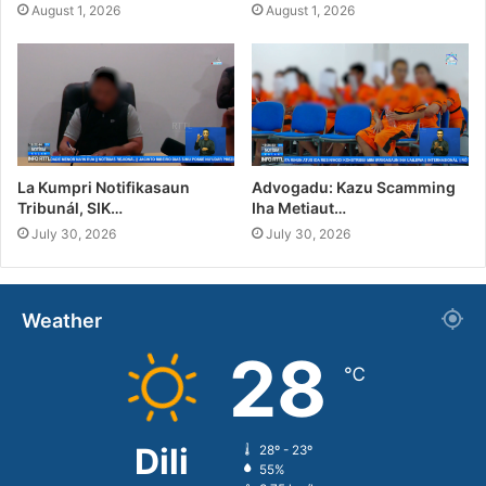
August 1, 2026
August 1, 2026
La Kumpri Notifikasaun
Advogadu: Kazu Scamming
Tribunál, SIK…
Iha Metiaut…
July 30, 2026
July 30, 2026
Weather
28
℃
Dili
28º - 23º
55%