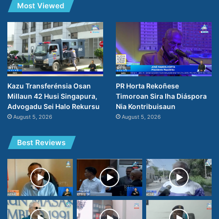
Most Viewed
PR Horta Rekoñese
Kazu Transferénsia Osan
Timoroan Sira Iha Diáspora
Millaun 42 Husi Singapura,
Nia Kontribuisaun
Advogadu Sei Halo Rekursu
August 5, 2026
August 5, 2026
Best Reviews