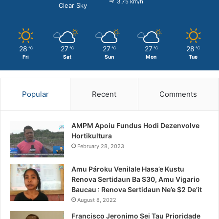
3.75 km/h
Clear Sky
28
27
27
27
28
℃
℃
℃
℃
℃
Fri
Sat
Sun
Mon
Tue
Popular
Recent
Comments
AMPM Apoiu Fundus Hodi Dezenvolve
Hortikultura
February 28, 2023
Amu Pároku Venilale Hasa’e Kustu
Renova Sertidaun Ba $30, Amu Vigario
Baucau : Renova Sertidaun Ne’e $2 De’it
August 8, 2022
Francisco Jeronimo Sei Tau Prioridade