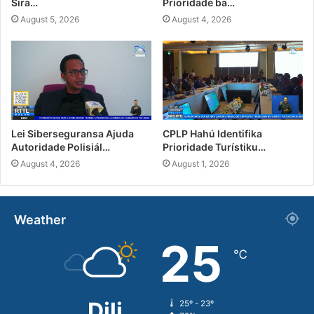
Sira…
Prioridade ba…
August 5, 2026
August 4, 2026
Lei Siberseguransa Ajuda
CPLP Hahú Identifika
Autoridade Polisiál…
Prioridade Turístiku…
August 4, 2026
August 1, 2026
Weather
25
℃
Dili
25º - 23º