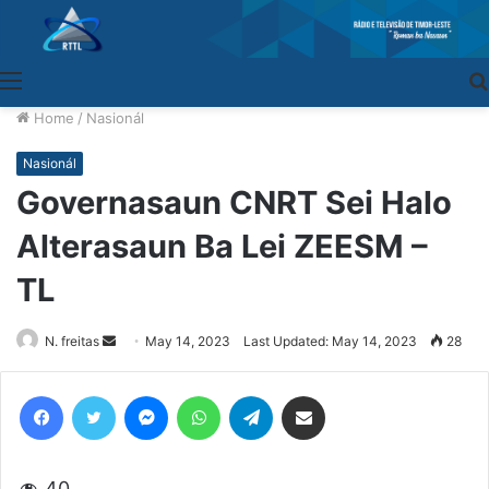
Menu
Home
/
Nasionál
Nasionál
Governasaun CNRT Sei Halo
Alterasaun Ba Lei ZEESM –
TL
N. freitas
Send
May 14, 2023
Last Updated: May 14, 2023
28
an
email
Facebook
Twitter
Messenger
WhatsApp
Telegram
Share via Email
40