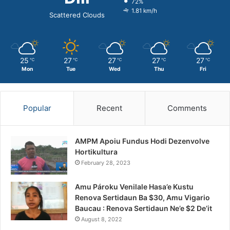
72%
1.81 km/h
Scattered Clouds
25
27
27
27
27
℃
℃
℃
℃
℃
Mon
Tue
Wed
Thu
Fri
Popular
Recent
Comments
AMPM Apoiu Fundus Hodi Dezenvolve
Hortikultura
February 28, 2023
Amu Pároku Venilale Hasa’e Kustu
Renova Sertidaun Ba $30, Amu Vigario
Baucau : Renova Sertidaun Ne’e $2 De’it
August 8, 2022