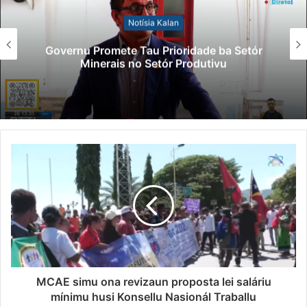
Notísia Kalan
Governu Promete Tau Prioridade ba Setór
Minerais no Setór Produtivu
MCAE simu ona revizaun proposta lei saláriu
mínimu husi Konsellu Nasionál Traballu