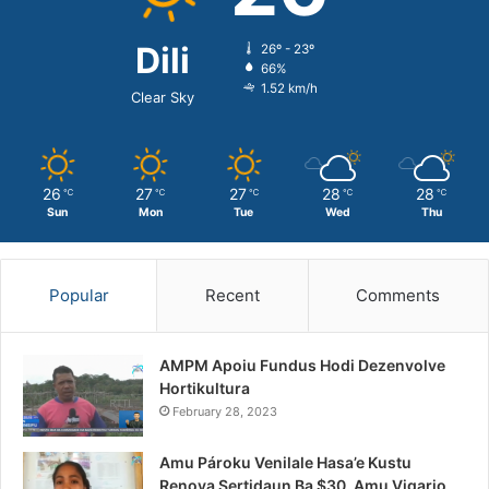
Dili
26º - 23º
66%
1.52 km/h
Clear Sky
26
27
27
28
28
℃
℃
℃
℃
℃
Sun
Mon
Tue
Wed
Thu
Popular
Recent
Comments
AMPM Apoiu Fundus Hodi Dezenvolve
Hortikultura
February 28, 2023
Amu Pároku Venilale Hasa’e Kustu
Renova Sertidaun Ba $30, Amu Vigario