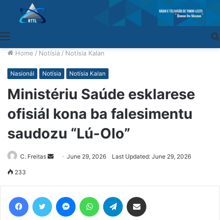
Menu
Home
/
Notísia
/
Notísia Kalan
Nasionál
Notísia
Notísia Kalan
Ministériu Saúde esklarese
ofisiál kona ba falesimentu
saudozu “Lú-Olo”
C. Freitas
Send
June 29, 2026
Last Updated: June 29, 2026
an
233
email
Facebook
Twitter
Messenger
WhatsApp
Telegram
Share via Email