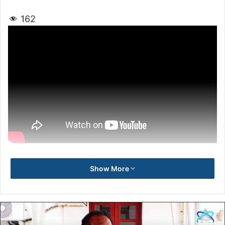
162
Show More