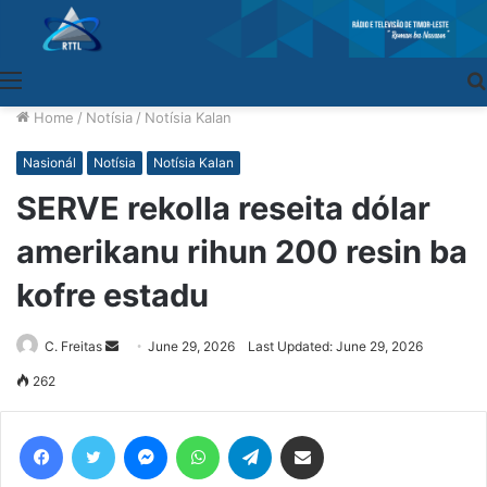
Menu
Home
/
Notísia
/
Notísia Kalan
Nasionál
Notísia
Notísia Kalan
SERVE rekolla reseita dólar
amerikanu rihun 200 resin ba
kofre estadu
C. Freitas
Send
June 29, 2026
Last Updated: June 29, 2026
an
262
email
Facebook
Twitter
Messenger
WhatsApp
Telegram
Share via Email