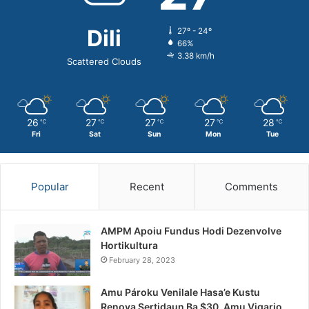
Dili
27º - 24º
66%
3.38 km/h
Scattered Clouds
26
27
27
27
28
℃
℃
℃
℃
℃
Fri
Sat
Sun
Mon
Tue
Popular
Recent
Comments
AMPM Apoiu Fundus Hodi Dezenvolve
Hortikultura
February 28, 2023
Amu Pároku Venilale Hasa’e Kustu
Renova Sertidaun Ba $30, Amu Vigario