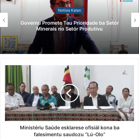
Notísia Kalan
Governu Promete Tau Prioridade ba Setór
Minerais no Setór Produtivu
Ministériu Saúde esklarese ofisiál kona ba
falesimentu saudozu “Lú-Olo”