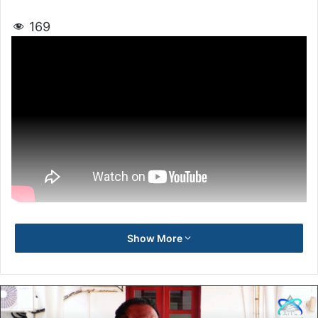
169
Show More